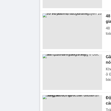
48
gi
48 
toà
Gầ
nó
Kho
ở Đ
báo
Độ
cả
Trậ