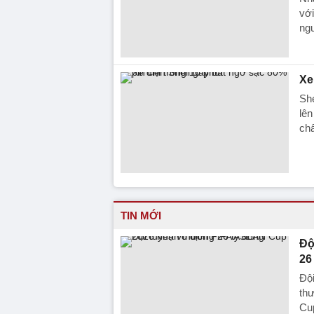
với
ng
Xe
She
lên
chấ
TIN MỚI
Độ
26
Đội
th
Cup