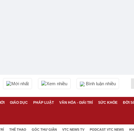
Mới nhất
Xem nhiều
Bình luận nhiều
IỚI
GIÁO DỤC
PHÁP LUẬT
VĂN HÓA - GIẢI TRÍ
SỨC KHỎE
ĐỜI S
TRÍ
THỂ THAO
GÓC THƯ GIÃN
VTC NEWS TV
PODCAST VTC NEWS
KH