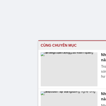
CÙNG CHUYÊN MỤC
Nh
nă
Tro
són
hư 
Nh
nà
Nhậ