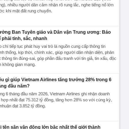
g), nhiều người dân cảm nhận rõ rung lắc, nghe tiếng nổ lớn
ớc khi mặt đất rung chuyển.
ưởng Ban Tuyên giáo và Dân vận Trung ương: Báo
í phải tinh, sắc, nhanh
 chí tiếp tục phát huy vai trò là nguồn cung cấp thông tin
nh thống, kịp thời, chính xác, giúp người dân nhận diện, phân
t thông tin đúng-sai, góp phần đấu tranh với tin giả, tin xấu, độc
n không gian mạng.
ều gì giúp Vietnam Airlines tăng trưởng 28% trong 6
áng đầu năm?
ng 6 tháng đầu năm 2026, Vietnam Airlines ghi nhận doanh
 hợp nhất đạt 75.312 tỷ đồng, tăng hơn 28% so với cùng kỳ,
 nhuận đạt 3.852 tỷ đồng.
i tên sân vận động lớn bậc nhất thế giới thành