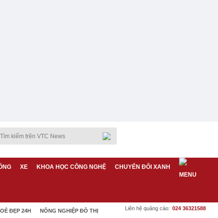
ỐNG
XE
KHOA HỌC CÔNG NGHỆ
CHUYỂN ĐỔI XANH
Liên hệ quảng cáo:
024 36321588
OẺ ĐẸP 24H
NÔNG NGHIỆP ĐÔ THỊ