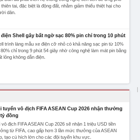
 thiên tai, đặc biệt là động đất, nhằm giảm thiểu thiệt hại cho
ười dân.
 điện Shell gây bất ngờ sạc 80% pin chỉ trong 10 phút
ll trình làng mẫu xe điện cỡ nhỏ có khả năng sạc pin từ 10%
 80% chỉ trong 9 phút 54 giây nhờ công nghệ làm mát pin bằng
t lỏng không dẫn điện.
i tuyển vô địch FIFA ASEAN Cup 2026 nhận thưởng
 tỷ đồng
 vô địch FIFA ASEAN Cup 2026 sẽ nhận 1 triệu USD tiền
ưởng từ FIFA, cao gấp hơn 3 lần mức thưởng của ASEAN
, tạo cú hích lớn cho các đội tuyển khu vực.