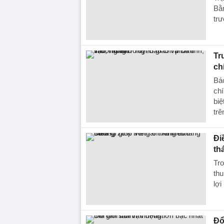
Bằn
trư
Tr
ch
Báo
chí
biệ
trê
Đi
th
Tro
thu
lợi
Đổ