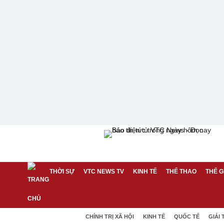
THỜI SỰ
VTC NEWS TV
KINH TẾ
THỂ THAO
THẾ G
CHÍNH TRỊ XÃ HỘI
KINH TẾ
QUỐC TẾ
GIẢI 