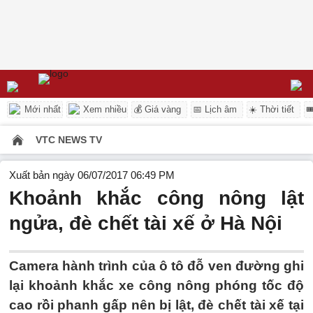
Mới nhất
Xem nhiều
💰 Giá vàng
📅 Lịch âm
☀️ Thời tiết

VTC NEWS TV
Xuất bản ngày 06/07/2017 06:49 PM
Khoảnh khắc công nông lật
ngửa, đè chết tài xế ở Hà Nội
Camera hành trình của ô tô đỗ ven đường ghi
lại khoảnh khắc xe công nông phóng tốc độ
cao rồi phanh gấp nên bị lật, đè chết tài xế tại