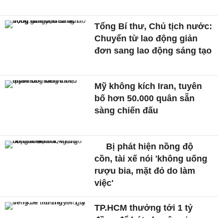
Tổng Bí thư, Chủ tịch nước:
Chuyển từ lao động giản
đơn sang lao động sáng tạo
Mỹ không kích Iran, tuyên
bố hơn 50.000 quân sẵn
sàng chiến đấu
Bị phát hiện nồng độ
cồn, tài xế nói 'không uống
rượu bia, mặt đỏ do làm
việc'
TP.HCM thưởng tới 1 tỷ