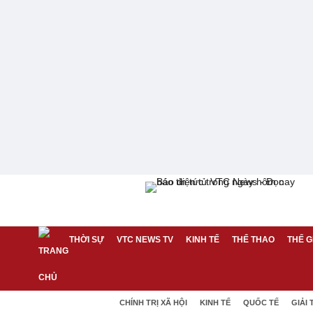
THỜI SỰ
VTC NEWS TV
KINH TẾ
THỂ THAO
THẾ G
CHÍNH TRỊ XÃ HỘI
KINH TẾ
QUỐC TẾ
GIẢI 