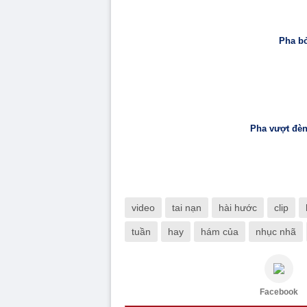
Pha bỏ
Pha vượt đèn 
video
tai nạn
hài hước
clip
tuần
hay
hám của
nhục nhã
Facebook