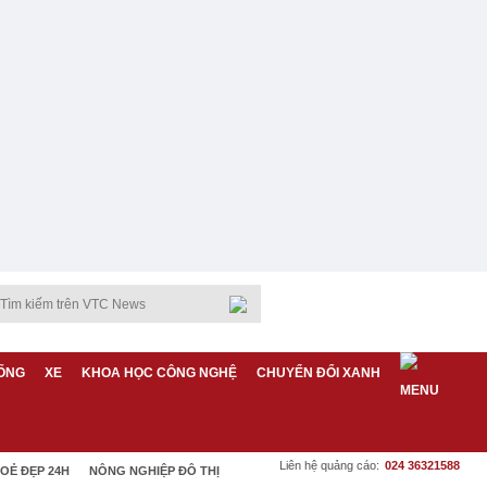
ỐNG
XE
KHOA HỌC CÔNG NGHỆ
CHUYỂN ĐỔI XANH
Liên hệ quảng cáo:
024 36321588
OẺ ĐẸP 24H
NÔNG NGHIỆP ĐÔ THỊ