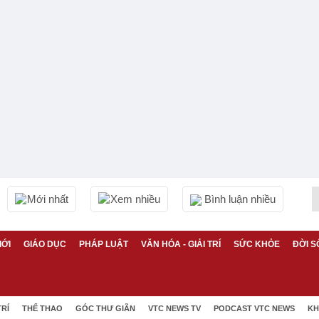
Mới nhất
Xem nhiều
Bình luận nhiều
IỚI
GIÁO DỤC
PHÁP LUẬT
VĂN HÓA - GIẢI TRÍ
SỨC KHỎE
ĐỜI S
TRÍ
THỂ THAO
GÓC THƯ GIÃN
VTC NEWS TV
PODCAST VTC NEWS
KH