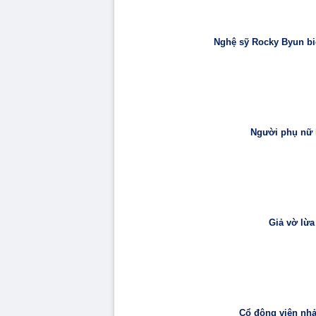
Nghệ sỹ Rocky Byun biể
Người phụ nữ k
Giả vờ lừa
Cổ động viên nhảy