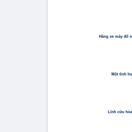
Hàng xe máy đổ như
Một tình h
Lính cứu hỏa