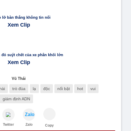
 lỡ bàn thắng không tin nổi
Xem Clip
đỏ suýt chết của xe phân khối lớn
Xem Clip
Vũ Thái
hài
trò đùa
lạ
độc
nổi bật
hot
vui
giám định ADN
Zalo
Twitter
Zalo
Copy