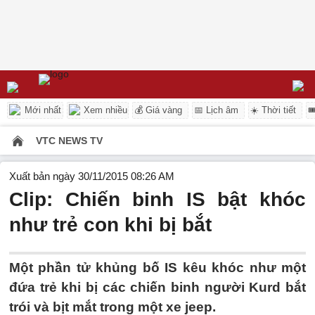
Mới nhất
Xem nhiều
💰 Giá vàng
📅 Lịch âm
☀️ Thời tiết

VTC NEWS TV
Xuất bản ngày 30/11/2015 08:26 AM
Clip: Chiến binh IS bật khóc
như trẻ con khi bị bắt
Một phần tử khủng bố IS kêu khóc như một
đứa trẻ khi bị các chiến binh người Kurd bắt
trói và bịt mắt trong một xe jeep.