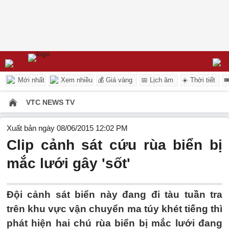
Mới nhất
Xem nhiều
💰 Giá vàng
📅 Lịch âm
☀️ Thời tiết

VTC NEWS TV
Xuất bản ngày 08/06/2015 12:02 PM
Clip cảnh sát cứu rùa biển bị
mắc lưới gây 'sốt'
Đội cảnh sát biển này đang đi tàu tuần tra
trên khu vực vận chuyển ma túy khét tiếng thì
phát hiện hai chú rùa biển bị mắc lưới đang