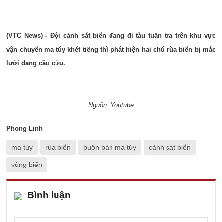
(VTC News) - Đội cảnh sát biển đang đi tàu tuần tra trên khu vực
vận chuyển ma túy khét tiếng thì phát hiện hai chú rùa biển bị mắc
lưới đang cầu cứu.
Nguồn: Youtube
Phong Linh
ma túy
rùa biển
buôn bán ma túy
cảnh sát biển
vùng biển
Bình luận