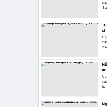
xảy
“hà
Tu
ch
Đội
cuố
20
Hỗ
án
Côn
cuộ
làm
Ng