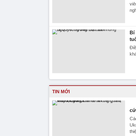
viê
ngh
Bí
tu
Điề
kh
TIN MỚI
cứ
Cá
Ukr
thi