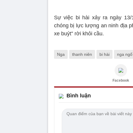
Sự việc bi hài xảy ra ngày 13/1
chóng bị lực lượng an ninh địa p
xe buýt” rời khỏi cầu.
Nga
thanh niên
bi hài
nga ngố
Facebook
Bình luận