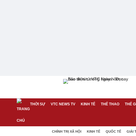
THỜI SỰ
VTC NEWS TV
KINH TẾ
THỂ THAO
THẾ G
CHÍNH TRỊ XÃ HỘI
KINH TẾ
QUỐC TẾ
GIẢI 