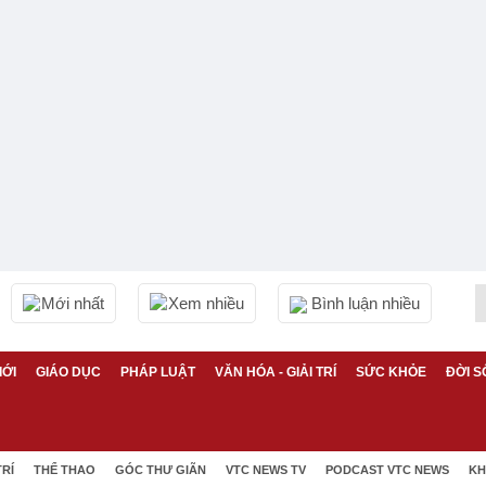
Mới nhất
Xem nhiều
Bình luận nhiều
IỚI
GIÁO DỤC
PHÁP LUẬT
VĂN HÓA - GIẢI TRÍ
SỨC KHỎE
ĐỜI S
TRÍ
THỂ THAO
GÓC THƯ GIÃN
VTC NEWS TV
PODCAST VTC NEWS
KH