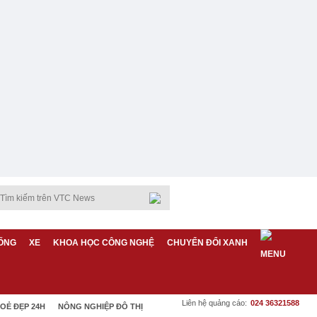
ỐNG
XE
KHOA HỌC CÔNG NGHỆ
CHUYỂN ĐỔI XANH
Liên hệ quảng cáo:
024 36321588
OẺ ĐẸP 24H
NÔNG NGHIỆP ĐÔ THỊ