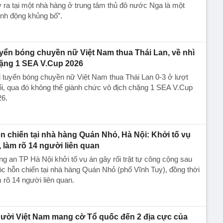
 ra tại một nhà hàng ở trung tâm thủ đô nước Nga là một
nh động khủng bố”.
yển bóng chuyền nữ Việt Nam thua Thái Lan, về nhì
ặng 1 SEA V.Cup 2026
 tuyển bóng chuyền nữ Việt Nam thua Thái Lan 0-3 ở lượt
i, qua đó không thể giành chức vô địch chặng 1 SEA V.Cup
26.
n chiến tại nhà hàng Quán Nhỏ, Hà Nội: Khởi tố vụ
, làm rõ 14 người liên quan
g an TP Hà Nội khởi tố vụ án gây rối trật tự công cộng sau
c hỗn chiến tại nhà hàng Quán Nhỏ (phố Vĩnh Tuy), đồng thời
 rõ 14 người liên quan.
ười Việt Nam mang cờ Tổ quốc đến 2 địa cực của