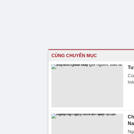
CÙNG CHUYÊN MỤC
Tu
Cùn
toá
Ch
Na
Ngà