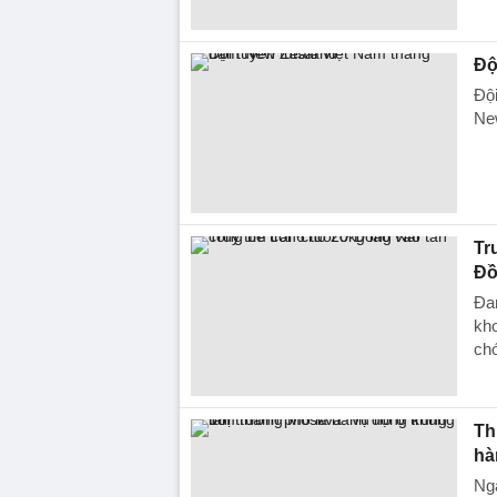
Độ
Đội
New
Tr
Đồ
Đan
kho
chó
Th
hà
Ngà