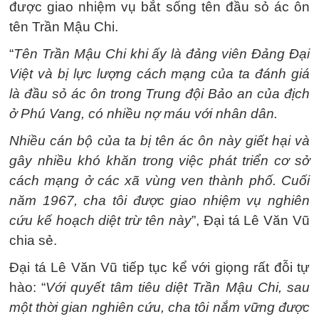
được giao nhiệm vụ bắt sống tên đầu sỏ ác ôn
tên Trần Mậu Chi.
“
Tên Trần Mậu Chi khi ấy là đảng viên Đảng Đại
Việt và bị lực lượng cách mạng của ta đánh giá
là đầu sỏ ác ôn trong Trung đội Bảo an của địch
ở Phú Vang, có nhiều nợ máu với nhân dân.
Nhiều cán bộ của ta bị tên ác ôn này giết hại và
gây nhiều khó khăn trong việc phát triển cơ sở
cách mạng ở các xã vùng ven thành phố.
Cuối
năm 1967, cha tôi được giao nhiệm vụ nghiên
cứu kế hoạch diệt trừ tên này
”, Đại tá Lê Văn Vũ
chia sẻ.
Đại tá Lê Văn Vũ tiếp tục kể với giọng rất đỗi tự
hào: “
Với quyết tâm tiêu diệt Trần Mậu Chi, sau
một thời gian nghiên cứu, cha tôi nắm vững được