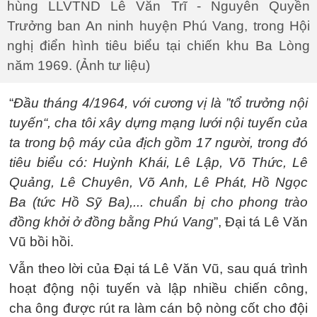
hùng LLVTND Lê Văn Trĩ - Nguyên Quyền
Trưởng ban An ninh huyện Phú Vang, trong Hội
nghị điển hình tiêu biểu tại chiến khu Ba Lòng
năm 1969. (Ảnh tư liệu)
“
Đầu tháng 4/1964, với cương vị là ”tổ trưởng nội
tuyến“, cha tôi xây dựng mạng lưới nội tuyến của
ta trong bộ máy của địch gồm 17 người, trong đó
tiêu biểu có: Huỳnh Khái, Lê Lập, Võ Thức, Lê
Quảng, Lê Chuyên, Võ Anh, Lê Phát, Hồ Ngọc
Ba (tức Hồ Sỹ Ba),... chuẩn bị cho phong trào
đồng khởi ở đồng bằng Phú Vang
”, Đại tá Lê Văn
Vũ bồi hồi.
Vẫn theo lời của Đại tá Lê Văn Vũ, sau quá trình
hoạt động nội tuyến và lập nhiều chiến công,
cha ông được rút ra làm cán bộ nòng cốt cho đội