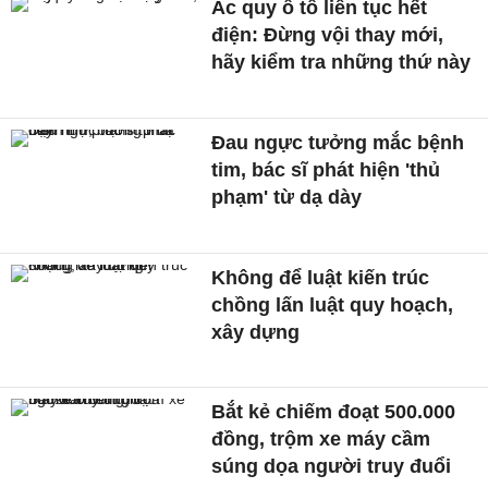
Ắc quy ô tô liên tục hết
điện: Đừng vội thay mới,
hãy kiểm tra những thứ này
Đau ngực tưởng mắc bệnh
tim, bác sĩ phát hiện 'thủ
phạm' từ dạ dày
Không để luật kiến trúc
chồng lấn luật quy hoạch,
xây dựng
Bắt kẻ chiếm đoạt 500.000
đồng, trộm xe máy cầm
súng dọa người truy đuổi