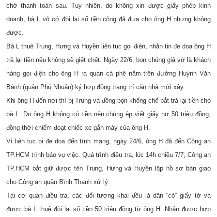
chờ thanh toán sau. Tuy nhiên, do không xin được giấy phép kinh
doanh, bà L vô cớ đòi lại số tiền công đã đưa cho ông H nhưng không
được.
Bà L thuê Trung, Hưng và Huyền liên tục gọi điện, nhắn tin đe dọa ông H
trả lại tiền nếu không sẽ giết chết. Ngày 22/6, bọn chúng giả vờ là khách
hàng gọi điện cho ông H ra quán cà phê nằm trên đường Huỳnh Văn
Bánh (quận Phú Nhuận) ký hợp đồng trang trí căn nhà mới xây.
Khi ông H đến nơi thì bị Trung và đồng bọn khống chế bắt trả lại tiền cho
bà L. Do ông H không có tiền nên chúng ép viết giấy nợ 50 triệu đồng,
đồng thời chiếm đoạt chiếc xe gắn máy của ông H.
Vì liên tục bị đe dọa đến tính mạng, ngày 24/6, ông H đã đến Công an
TP.HCM trình báo vụ việc. Quá trình điều tra, lúc 14h chiều 7/7, Công an
TP.HCM bắt giữ được tên Trung, Hưng và Huyền lập hồ sơ bàn giao
cho Công an quận Bình Thạnh xử lý.
Tại cơ quan điều tra, các đối tượng khai đều là dân “cò” giấy tờ và
được bà L thuê đòi lại số tiền 50 triệu đồng từ ông H. Nhận được hợp