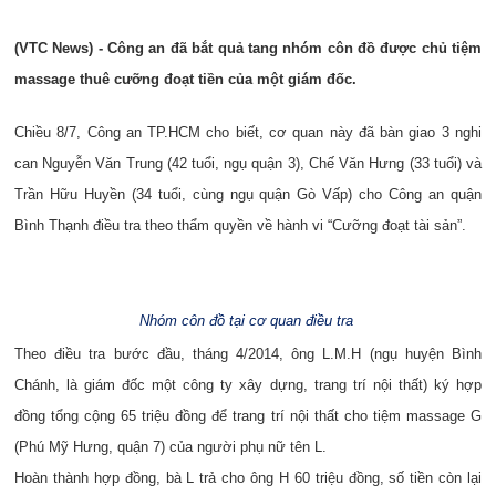
(VTC News) - Công an đã bắt quả tang nhóm côn đồ được chủ tiệm
massage thuê cưỡng đoạt tiền của một giám đốc.
Chiều 8/7, Công an TP.HCM cho biết, cơ quan này đã bàn giao 3 nghi
can Nguyễn Văn Trung (42 tuổi, ngụ quận 3), Chế Văn Hưng (33 tuổi) và
Trần Hữu Huyền (34 tuổi, cùng ngụ quận Gò Vấp) cho Công an quận
Bình Thạnh điều tra theo thẩm quyền về hành vi “Cưỡng đoạt tài sản”.
Nhóm côn đồ tại cơ quan điều tra
Theo điều tra bước đầu, tháng 4/2014, ông L.M.H (ngụ huyện Bình
Chánh, là giám đốc một công ty xây dựng, trang trí nội thất) ký hợp
đồng tổng cộng 65 triệu đồng để trang trí nội thất cho tiệm massage G
(Phú Mỹ Hưng, quận 7) của người phụ nữ tên L.
Hoàn thành hợp đồng, bà L trả cho ông H 60 triệu đồng, số tiền còn lại