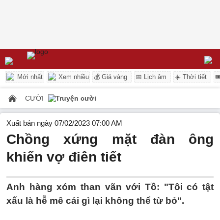
Mới nhất
Xem nhiều
💰 Giá vàng
📅 Lịch âm
☀️ Thời tiết

CƯỜI
Truyện cười
Xuất bản ngày 07/02/2023 07:00 AM
Chồng xứng mặt đàn ông
khiến vợ điên tiết
Anh hàng xóm than vãn với Tồ: "Tôi có tật
xấu là hễ mê cái gì lại không thể từ bỏ".