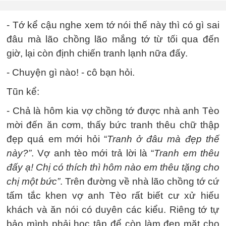
- Tớ kể cậu nghe xem tớ nói thế này thì có gì sai
đâu mà lão chồng lão mắng tớ từ tối qua đến
giờ, lại còn định chiến tranh lạnh nữa đấy.
- Chuyện gì nào! - cô bạn hỏi.
Tũn kể:
- Chả là hôm kia vợ chồng tớ được nhà anh Tèo
mời đến ăn cơm, thấy bức tranh thêu chữ thập
đẹp quá em mới hỏi “
Tranh ở đâu mà đẹp thế
này?”
. Vợ anh tèo mới trả lời là “
Tranh em thêu
đấy ạ! Chị có thích thì hôm nào em thêu tặng cho
chị một bức”
. Trên đường về nhà lão chồng tớ cứ
tấm tắc khen vợ anh Tèo rất biết cư xử hiếu
khách và ăn nói có duyên các kiểu. Riêng tớ tự
bảo mình phải học tập để còn làm đẹp mặt cho