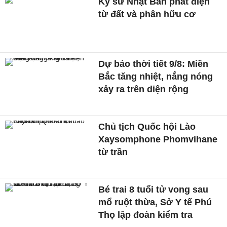
Kỹ sư Nhật Bản phát điện
từ đất và phân hữu cơ
Dự báo thời tiết 9/8: Miền
Bắc tăng nhiệt, nắng nóng
xảy ra trên diện rộng
Chủ tịch Quốc hội Lào
Xaysomphone Phomvihane
từ trần
Bé trai 8 tuổi tử vong sau
mổ ruột thừa, Sở Y tế Phú
Thọ lập đoàn kiểm tra