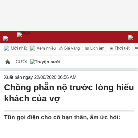
Mới nhất
Xem nhiều
💰 Giá vàng
📅 Lịch âm
☀️ Thời tiết

CƯỜI
Truyện cười
Xuất bản ngày 22/06/2020 06:56 AM
Chồng phẫn nộ trước lòng hiếu
khách của vợ
Tũn gọi điện cho cô bạn thân, ấm ức hỏi: