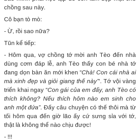
chồng sau này.
Cô bạn tò mò:
- Ừ, rồi sao nữa?
Tũn kể tiếp:
- Hôm qua, vợ chồng tớ mời anh Tèo đến nhà
dùng cơm đáp lễ, anh Tèo thấy con bé nhà tớ
đang dọn bàn ăn mới khen “
Chà! Con cái nhà ai
mà xinh đẹp và giỏi giang thế này”
‘. Tớ vội vàng
triển khai ngay “
Con gái của em đấy, anh Tèo có
thích không? Nếu thích hôm nào em sinh cho
anh một đứa”
. Đấy câu chuyện có thế thôi mà từ
tối hôm qua đến giờ lão ấy cứ sưng sỉa với tớ,
thật là không thể nào chịu được!
- !!!