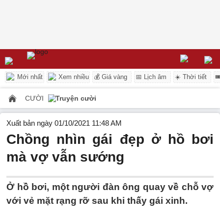
Mới nhất
Xem nhiều
💰 Giá vàng
📅 Lịch âm
☀️ Thời tiết

CƯỜI
Truyện cười
Xuất bản ngày 01/10/2021 11:48 AM
Chồng nhìn gái đẹp ở hồ bơi
mà vợ vẫn sướng
Ở hồ bơi, một người đàn ông quay về chỗ vợ
với vẻ mặt rạng rỡ sau khi thấy gái xinh.