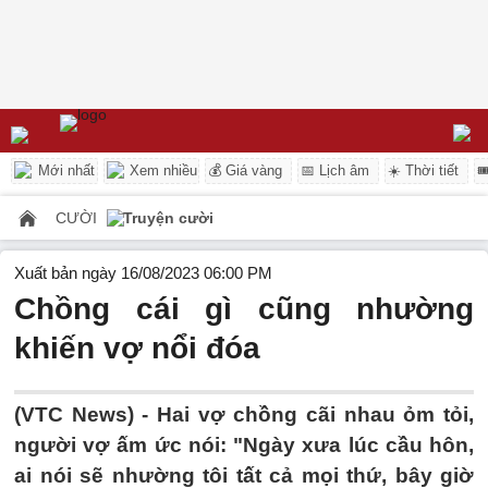
Mới nhất
Xem nhiều
💰 Giá vàng
📅 Lịch âm
☀️ Thời tiết

CƯỜI
Truyện cười
Xuất bản ngày 16/08/2023 06:00 PM
Chồng cái gì cũng nhường
khiến vợ nổi đóa
(VTC News) -
Hai vợ chồng cãi nhau ỏm tỏi,
người vợ ấm ức nói: "Ngày xưa lúc cầu hôn,
ai nói sẽ nhường tôi tất cả mọi thứ, bây giờ