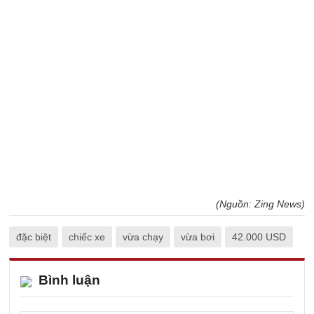
(Nguồn: Zing News)
đặc biệt
chiếc xe
vừa chạy
vừa bơi
42.000 USD
Bình luận