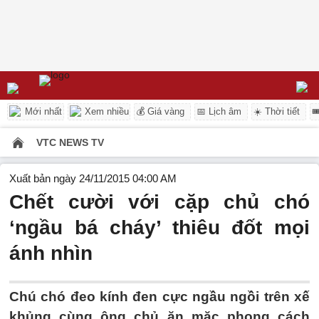
Mới nhất
Xem nhiều
💰 Giá vàng
📅 Lịch âm
☀️ Thời tiết

VTC NEWS TV
Xuất bản ngày 24/11/2015 04:00 AM
Chết cười với cặp chủ chó
‘ngầu bá cháy’ thiêu đốt mọi
ánh nhìn
Chú chó đeo kính đen cực ngầu ngồi trên xế
khủng cùng ông chủ ăn mặc phong cách