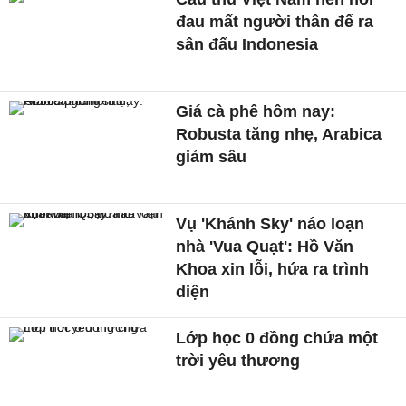
đau mất người thân để ra
sân đấu Indonesia
Giá cà phê hôm nay:
Robusta tăng nhẹ, Arabica
giảm sâu
Vụ 'Khánh Sky' náo loạn
nhà 'Vua Quạt': Hồ Văn
Khoa xin lỗi, hứa ra trình
diện
Lớp học 0 đồng chứa một
trời yêu thương