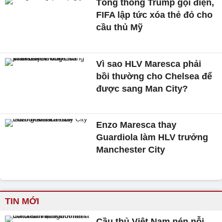
Tổng thống Trump gọi điện,
FIFA lập tức xóa thẻ đỏ cho
cầu thủ Mỹ
Vì sao HLV Maresca phải
bồi thường cho Chelsea để
được sang Man City?
Enzo Maresca thay
Guardiola làm HLV trưởng
Manchester City
TIN MỚI
Cầu thủ Việt Nam nén nỗi