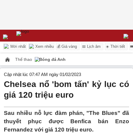
Mới nhất
Xem nhiều
💰 Giá vàng
📅 Lịch âm
☀️ Thời tiết

Thể thao
Bóng đá Anh
Cập nhật lúc 07:47 AM ngày 01/02/2023
Chelsea nổ 'bom tấn' kỷ lục có
giá 120 triệu euro
Sau nhiều nỗ lực đàm phán, "The Blues" đã
thuyết phục được Benfica bán Enzo
Fernandez với giá 120 triệu euro.