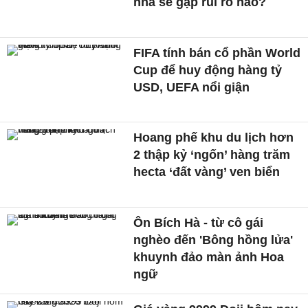
nhà sẽ gặp rủi ro nào?
FIFA tính bán cổ phần World
Cup để huy động hàng tỷ
USD, UEFA nổi giận
Hoang phế khu du lịch hơn
2 thập kỷ ‘ngốn’ hàng trăm
hecta ‘đất vàng’ ven biển
Ôn Bích Hà - từ cô gái
nghèo đến 'Bông hồng lửa'
khuynh đảo màn ảnh Hoa
ngữ