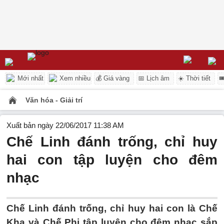
Mới nhất
Xem nhiều
💰 Giá vàng
📅 Lịch âm
☀️ Thời tiết

Văn hóa - Giải trí
Xuất bản ngày 22/06/2017 11:38 AM
Chế Linh đánh trống, chỉ huy
hai con tập luyện cho đêm
nhạc
Chế Linh đánh trống, chỉ huy hai con là Chế
Kha và Chế Phi tập luyện cho đêm nhạc sắp