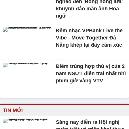
nghèo đến 'Bông hồng lửa'
khuynh đảo màn ảnh Hoa
ngữ
Đêm nhạc VPBank Live the
Vibe - Move Together Đà
Nẵng khép lại đầy cảm xúc
Điểm trùng hợp thú vị của 2
nam NSƯT điển trai nhất nhì
phim giờ vàng VTV
TIN MỚI
Sáng nay diễn ra Hội nghị