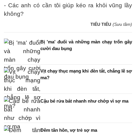
- Các anh có cần tôi giúp kéo ra khỏi vũng lầy
không?
TIẾU TIẾU
(Sưu tầm)
Bị 'ma' đuổi và những màn chạy trốn gây
cười đau bụng
Vịt chạy thục mạng khi đèn tắt, chẳng lẽ sợ
ma?
Cậu bé rửa bát nhanh như chớp vì sợ ma
Đêm tân hôn, vợ trẻ sợ ma