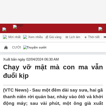
Mới nhất
Xem nhiều
💰 Giá vàng
📅 Lịch âm
☀️ Thời tiết

CƯỜI
Truyện cười
Xuất bản ngày 02/04/2024 06:30 AM
Chạy vỡ mật mà con ma vẫn
đuổi kịp
(VTC News) -
Sau một đêm dài say sưa, hai gã
thanh niên rời quán bar, nhảy vào ôtô và khởi
động máy; sau vài phút, một ông già xuất