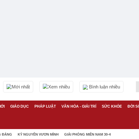
Mới nhất
Xem nhiều
Bình luận nhiều
IỚI
GIÁO DỤC
PHÁP LUẬT
VĂN HÓA - GIẢI TRÍ
SỨC KHỎE
ĐỜI S
G ĐẢNG
KỶ NGUYÊN VƯƠN MÌNH
GIẢI PHÓNG MIỀN NAM 30-4