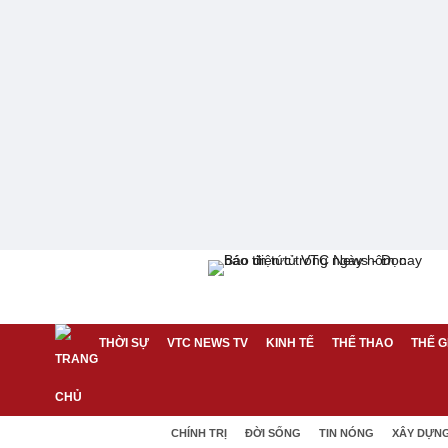
THỜI SỰ
VTC NEWS TV
KINH TẾ
THỂ THAO
THẾ G
CHÍNH TRỊ
ĐỜI SỐNG
TIN NÓNG
XÂY DỰN