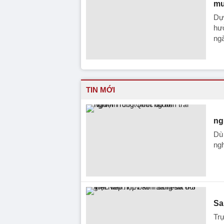
mư
Dự 
hư
ngà
TIN MỚI
ng
Dù 
ng
Sa
Trự