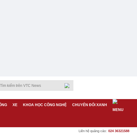
ỐNG
XE
KHOA HỌC CÔNG NGHỆ
CHUYỂN ĐỔI XANH
Liên hệ quảng cáo:
024 36321588