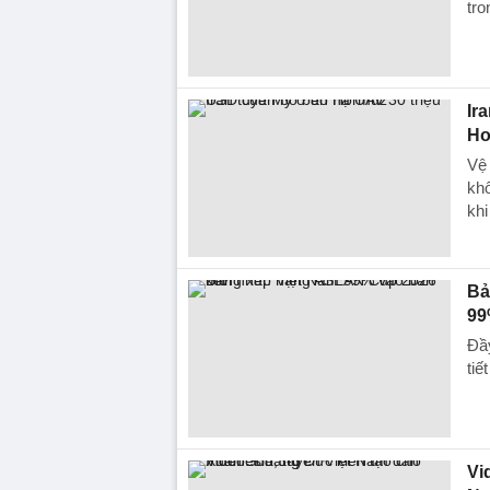
tr
Ir
Ho
Vệ 
khô
khi
Bả
99
Đầ
tiế
Vi