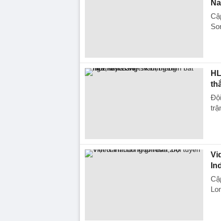
Na
Cập
Son
HL
th
Đội
trậ
Vi
In
Cập
Lon