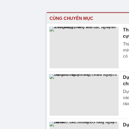
CÙNG CHUYÊN MỤC
Th
cự
Thủ
min
có 
Dự
ch
Dự 
vào
rào
Dự