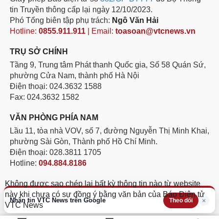
tin Truyền thông cấp lại ngày 12/10/2023.
Phó Tổng biên tập phụ trách:
Ngô Văn Hải
Hotline:
0855.911.911
| Email:
toasoan@vtcnews.vn
TRỤ SỞ CHÍNH
Tầng 9, Trung tâm Phát thanh Quốc gia, Số 58 Quán Sứ,
phường Cửa Nam, thành phố Hà Nội
Điện thoại: 024.3632 1588
Fax: 024.3632 1582
VĂN PHÒNG PHÍA NAM
Lầu 11, tòa nhà VOV, số 7, đường Nguyễn Thị Minh Khai,
phường Sài Gòn, Thành phố Hồ Chí Minh.
Điện thoại: 028.3811 1705
Hotline:
094.884.8186
Không được sao chép lại bất kỳ thông tin nào từ website
này khi chưa có sự đồng ý bằng văn bản của Báo Điện tử
Nhận tin VTC News trên Google
×
Theo dõi
VTC News