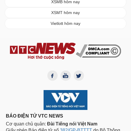
XSMB hôm nay
XSMT hôm nay
Vietlott hôm nay
BÁO ĐIỆN TỬ VTC NEWS
Cơ quan chủ quản:
Đài Tiếng nói Việt Nam
Giấy phép Báo điện tử số
382/GP-BTTTT
do Bộ Thông