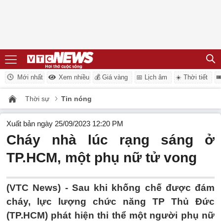
Mới nhất
Xem nhiều
💰 Giá vàng
📅 Lịch âm
☀️ Thời tiết

Thời sự
Tin nóng
Xuất bản ngày 25/09/2023 12:20 PM
Cháy nhà lúc rạng sáng ở
TP.HCM, một phụ nữ tử vong
(VTC News) -
Sau khi khống chế được đám
cháy, lực lượng chức năng TP Thủ Đức
(TP.HCM) phát hiện thi thể một người phụ nữ