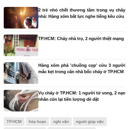
2 trẻ nhỏ chết thương tâm trong vụ cháy
nhà: Hàng xóm bất lực nghe tiếng kêu cứu
TP.HCM: Cháy nhà trọ, 2 người thiệt mạng
Hàng xóm phá 'chuồng cọp' cứu 3 người
mắc kẹt trong căn nhà bốc cháy ở TP.HCM
Vụ cháy ở TP.HCM: 1 người tử vong, 2 nạn
nhân còn lại tiên lượng dè dặt
TP.HCM
hỏa hoạn
nghi vấn
người giúp việc