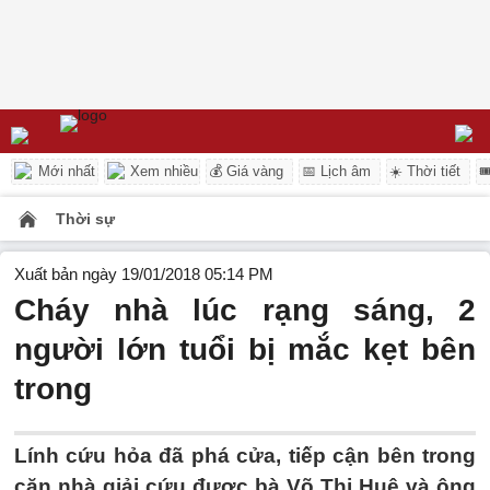
Mới nhất
Xem nhiều
💰 Giá vàng
📅 Lịch âm
☀️ Thời tiết

Thời sự
Xuất bản ngày 19/01/2018 05:14 PM
Cháy nhà lúc rạng sáng, 2
người lớn tuổi bị mắc kẹt bên
trong
Lính cứu hỏa đã phá cửa, tiếp cận bên trong
căn nhà giải cứu được bà Võ Thị Huệ và ông