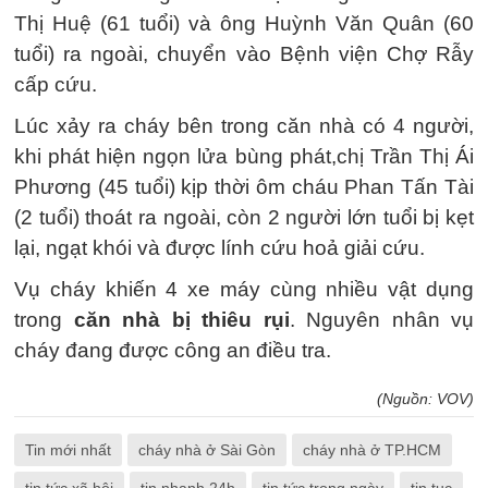
Thị Huệ (61 tuổi) và ông Huỳnh Văn Quân (60
tuổi) ra ngoài, chuyển vào Bệnh viện Chợ Rẫy
cấp cứu.
Lúc xảy ra cháy bên trong căn nhà có 4 người,
khi phát hiện ngọn lửa bùng phát,chị Trần Thị Ái
Phương (45 tuổi) kịp thời ôm cháu Phan Tấn Tài
(2 tuổi) thoát ra ngoài, còn 2 người lớn tuổi bị kẹt
lại, ngạt khói và được lính cứu hoả giải cứu.
Vụ cháy khiến 4 xe máy cùng nhiều vật dụng
trong
căn nhà bị thiêu rụi
. Nguyên nhân vụ
cháy đang được công an điều tra.
(Nguồn: VOV)
Tin mới nhất
cháy nhà ở Sài Gòn
cháy nhà ở TP.HCM
tin tức xã hội
tin nhanh 24h
tin tức trong ngày
tin tuc