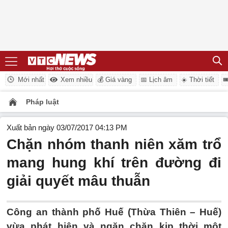
Mới nhất
Xem nhiều
💰 Giá vàng
📅 Lịch âm
☀️ Thời tiết

Pháp luật
Xuất bản ngày 03/07/2017 04:13 PM
Chặn nhóm thanh niên xăm trổ
mang hung khí trên đường đi
giải quyết mâu thuẫn
Công an thành phố Huế (Thừa Thiên – Huế)
vừa phát hiện và ngăn chặn kịp thời một