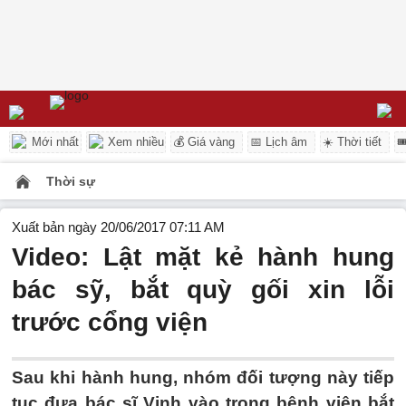
Mới nhất
Xem nhiều
💰 Giá vàng
📅 Lịch âm
☀️ Thời tiết

Thời sự
Xuất bản ngày 20/06/2017 07:11 AM
Video: Lật mặt kẻ hành hung
bác sỹ, bắt quỳ gối xin lỗi
trước cổng viện
Sau khi hành hung, nhóm đối tượng này tiếp
tục đưa bác sĩ Vinh vào trong bệnh viện bắt