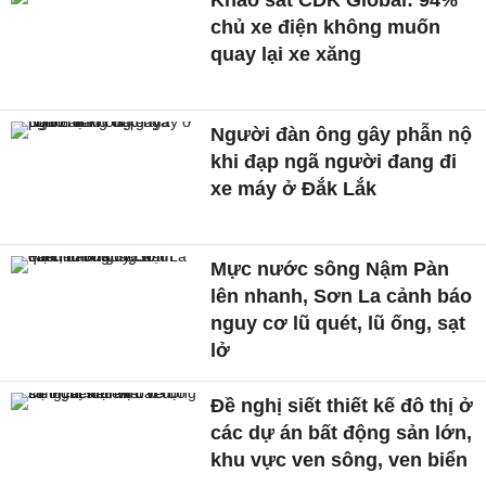
Khảo sát CDK Global: 94%
chủ xe điện không muốn
quay lại xe xăng
Người đàn ông gây phẫn nộ
khi đạp ngã người đang đi
xe máy ở Đắk Lắk
Mực nước sông Nậm Pàn
lên nhanh, Sơn La cảnh báo
nguy cơ lũ quét, lũ ống, sạt
lở
Đề nghị siết thiết kế đô thị ở
các dự án bất động sản lớn,
khu vực ven sông, ven biển