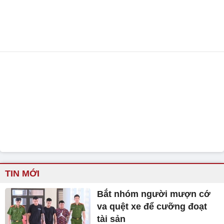
TIN MỚI
Bắt nhóm người mượn cớ
va quệt xe để cưỡng đoạt
tài sản