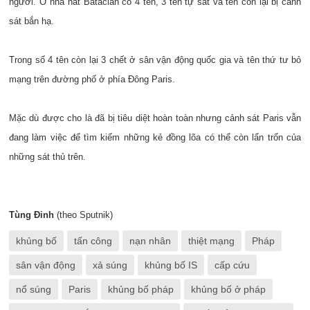
người. Ở nhà hát Bataclan có 4 tên, 3 tên tự sát và tên còn lại bị cảnh
sát bắn hạ.
Trong số 4 tên còn lại 3 chết ở sân vận động quốc gia và tên thứ tư bỏ
mạng trên đường phố ở phía Đông Paris.
Mặc dù được cho là đã bị tiêu diệt hoàn toàn nhưng cảnh sát Paris vẫn
đang làm việc để tìm kiếm những kẻ đồng lõa có thể còn lẩn trốn của
những sát thủ trên.
Tùng Đinh
(theo Sputnik)
khủng bố
tấn công
nạn nhân
thiệt mạng
Pháp
sân vận động
xả súng
khủng bố IS
cấp cứu
nổ súng
Paris
khủng bố pháp
khủng bố ở pháp