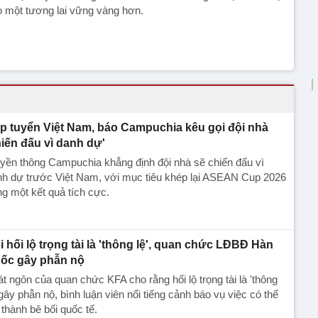
 một tương lai vững vàng hơn.
p tuyển Việt Nam, báo Campuchia kêu gọi đội nhà
hiến đấu vì danh dự'
yền thông Campuchia khẳng định đội nhà sẽ chiến đấu vì
nh dự trước Việt Nam, với mục tiêu khép lại ASEAN Cup 2026
g một kết quả tích cực.
i hối lộ trọng tài là 'thông lệ', quan chức LĐBĐ Hàn
ốc gây phẫn nộ
t ngôn của quan chức KFA cho rằng hối lộ trọng tài là 'thông
 gây phẫn nộ, bình luận viên nổi tiếng cảnh báo vụ việc có thể
 thành bê bối quốc tế.