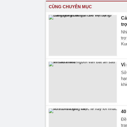
CÙNG CHUYÊN MỤC
Cả
tr
Nhi
trợ
Ku
Vì
Sở 
hạn
khi
40
Đề 
tra