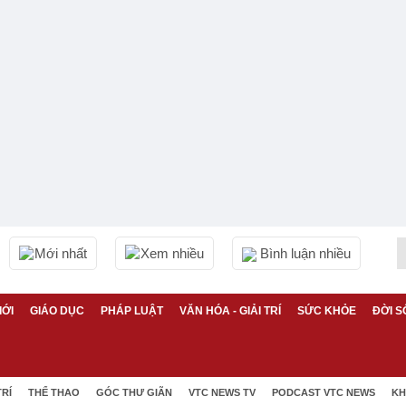
Mới nhất
Xem nhiều
Bình luận nhiều
IỚI
GIÁO DỤC
PHÁP LUẬT
VĂN HÓA - GIẢI TRÍ
SỨC KHỎE
ĐỜI S
TRÍ
THỂ THAO
GÓC THƯ GIÃN
VTC NEWS TV
PODCAST VTC NEWS
KH