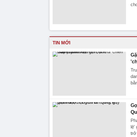
cho
TIN MỚI
Gặ
'c
Tru
da
bằn
Gọ
Qu
Phá
lệ'
trở