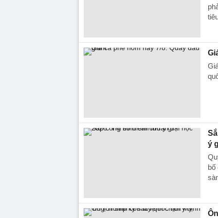
phả
tiê
Gi
Giá
quố
Sắ
ý 
Quy
bố 
sàn
Ôn