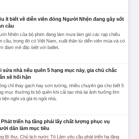
ều ít biết về diễn viên đóng Người Nhện đang gây sốt
àn cầu
ười Nhện của bộ phim đang làm mưa làm gió các rạp chiếu
n cầu, trong đó có Việt Nam, xuất thân từ diễn viên múa và có
m đam mê đặc biệt với ballet.
i sửa nhà nếu quên 5 hạng mục này, gia chủ chắc
ắn sẽ hối hận
ng chỉ thay gạch hay sơn tường, nhiều chuyên gia cho biết 5
g mục thường bị bỏ quên khi cải tạo nhà lại ảnh hưởng lớn
 tiện nghi và giá trị ngôi nhà.
Phát triển hạ tầng phải lấy chất lượng phục vụ
ười dân làm mục tiêu
g Bí thư, Chủ tịch nước Tô Lâm yêu cầu phát triển hạ tầng