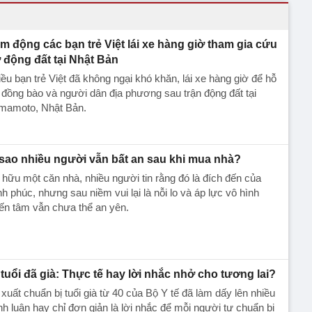
m động các bạn trẻ Việt lái xe hàng giờ tham gia cứu
ợ động đất tại Nhật Bản
ều bạn trẻ Việt đã không ngại khó khăn, lái xe hàng giờ để hỗ
 đồng bào và người dân địa phương sau trận động đất tại
mamoto, Nhật Bản.
 sao nhiều người vẫn bất an sau khi mua nhà?
hữu một căn nhà, nhiều người tin rằng đó là đích đến của
h phúc, nhưng sau niềm vui lại là nỗi lo và áp lực vô hình
ến tâm vẫn chưa thể an yên.
 tuổi đã già: Thực tế hay lời nhắc nhở cho tương lai?
xuất chuẩn bị tuổi già từ 40 của Bộ Y tế đã làm dấy lên nhiều
nh luận hay chỉ đơn giản là lời nhắc để mỗi người tự chuẩn bị