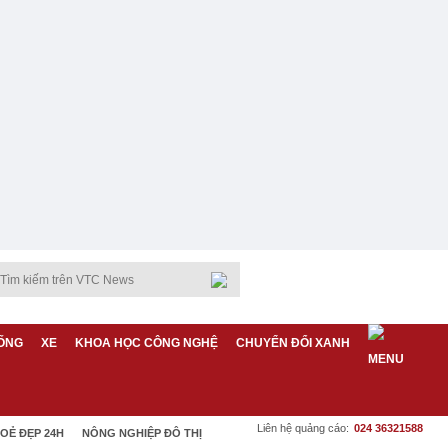
ỐNG
XE
KHOA HỌC CÔNG NGHỆ
CHUYỂN ĐỔI XANH
Liên hệ quảng cáo:
024 36321588
OẺ ĐẸP 24H
NÔNG NGHIỆP ĐÔ THỊ