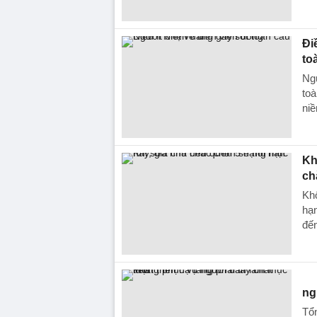
Đi
to
Ng
toà
niề
Kh
ch
Khô
hạn
đến
ng
Tổn