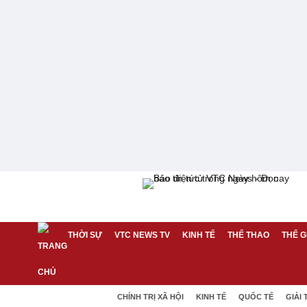
THỜI SỰ
VTC NEWS TV
KINH TẾ
THỂ THAO
THẾ G
CHÍNH TRỊ XÃ HỘI
KINH TẾ
QUỐC TẾ
GIẢI 