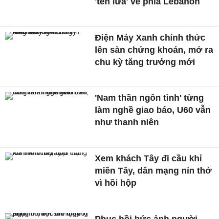
'tên lửa' về phía Lebanon
Điện Máy Xanh chính thức
lên sàn chứng khoán, mở ra
chu kỳ tăng trưởng mới
'Nam thần ngôn tình' từng
làm nghề giao báo, U60 vẫn
như thanh niên
Xem khách Tây đi cầu khỉ
miền Tây, dân mạng nín thở
vì hồi hộp
Phục hồi bức ảnh người