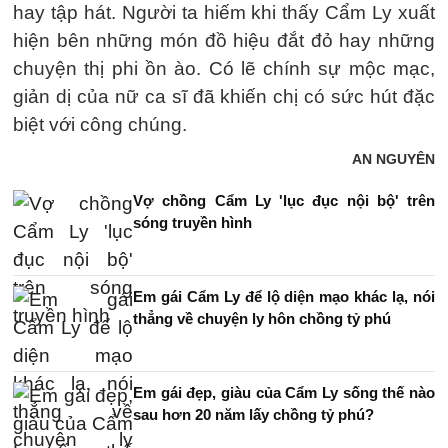
hay tập hát. Người ta hiếm khi thấy Cẩm Ly xuất
hiện bên những món đồ hiệu đắt đỏ hay những
chuyện thị phi ồn ào. Có lẽ chính sự mộc mạc,
giản dị của nữ ca sĩ đã khiến chị có sức hút đặc
biệt với công chúng.
AN NGUYÊN
Vợ chồng Cẩm Ly 'lục đục nội bộ' trên
sóng truyền hình
Em gái Cẩm Ly để lộ diện mạo khác lạ, nói
thẳng về chuyện ly hôn chồng tỷ phú
Em gái đẹp, giàu của Cẩm Ly sống thế nào
sau hơn 20 năm lấy chồng tỷ phú?