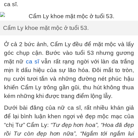
ca sĩ.
Cẩm Ly khoe mặt mộc ở tuổi 53.
Ở cả 2 bức ảnh, Cẩm Ly đều để mặt mộc và lấy
góc chụp cận. Bước vào tuổi 53 nhưng gương
mặt nữ
ca sĩ
vẫn rất rạng ngời với làn da trắng
mịn ít dấu hiệu của sự lão hóa. Đôi mắt to tròn,
nụ cười tươi tắn và những đường nét phúc hậu
khiến Cẩm Ly trông gần gũi, thu hút không thua
kém những khi được trang điểm lộng lẫy.
Dưới bài đăng của nữ ca sĩ, rất nhiều khán giả
để lại bình luận khen ngợi vẻ đẹp mộc mạc của
“chị Tư” Cẩm Ly:
“Tư đẹp hơn hoa”, “Hoa đã đẹp
rồi Tư còn đẹp hơn nữa”, “Ngắm tới ngắm lui