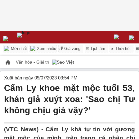
Mới nhất
Xem nhiều
💰 Giá vàng
📅 Lịch âm
☀️ Thời tiết

Văn hóa - Giải trí
Sao Việt
Xuất bản ngày 09/07/2023 03:54 PM
Cẩm Ly khoe mặt mộc tuổi 53,
khán giả xuýt xoa: 'Sao chị Tư
không chịu già vậy?'
(VTC News) -
Cẩm Ly khá tự tin với gương
mặt mộc của mình, trên trang cá nhân chị