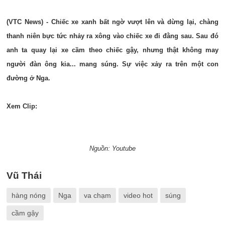
(VTC News) - Chiếc xe xanh bất ngờ vượt lên và dừng lại, chàng
thanh niên bực tức nhảy ra xông vào chiếc xe đi đằng sau. Sau đó
anh ta quay lại xe cầm theo chiếc gậy, nhưng thật không may
người đàn ông kia... mang súng. Sự việc xảy ra trên một con
đường ở Nga.
Xem Clip:
Nguồn: Youtube
Vũ Thái
hàng nóng
Nga
va chạm
video hot
súng
cầm gậy