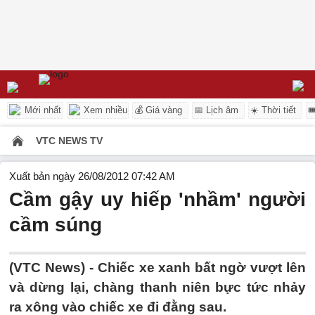
Mới nhất
Xem nhiều
💰 Giá vàng
📅 Lịch âm
☀️ Thời tiết

VTC NEWS TV
Xuất bản ngày 26/08/2012 07:42 AM
Cầm gậy uy hiếp 'nhầm' người
cầm súng
(VTC News) - Chiếc xe xanh bất ngờ vượt lên
và dừng lại, chàng thanh niên bực tức nhảy
ra xông vào chiếc xe đi đằng sau.