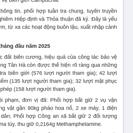
 vệ biên giới Campuchia.
hông tin, phối hợp tuần tra chung, tuyên truyền
hiêm Hiệp định và Thỏa thuận đã ký. Đây là yếu
ớm, từ xa các hoạt động buôn lậu, xuất nhập cảnh
 tháng đầu năm 2025
ấc đất biên cương, hiệu quả của công tác bảo vệ
òng Tân Hà còn được thể hiện rõ ràng qua những
tra biên giới (576 lượt người tham gia); 42 lượt
 điểm (135 lượt người tham gia); 32 lượt mật phục
 phép (158 lượt người tham gia).
ội phạm, đơn vị đã: Phối hợp bắt giữ 2 vụ vận
ang vật gần 90kg pháo hoa nổ, 2 xe máy, 1 điện
 dân; Phối hợp Công an xã bắt giữ 2 đối tượng
t ma túy, thu giữ 0,2164g Methamphetamine.