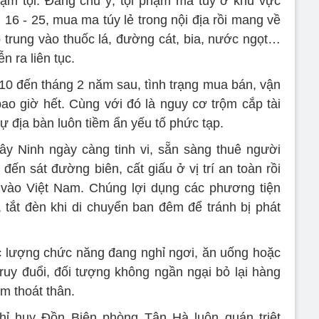
ạm tội. Đáng chú ý, tội phạm ma túy ở khu vực
 16 - 25, mua ma túy lẻ trong nội địa rồi mang về
 trung vào thuốc lá, đường cát, bia, nước ngọt…
n ra liên tục.
 10 đến tháng 2 năm sau, tình trạng mua bán, vận
ao giờ hết. Cùng với đó là nguy cơ trộm cắp tài
tự địa bàn luôn tiềm ẩn yếu tố phức tạp.
ây Ninh ngày càng tinh vi, sẵn sàng thuê người
ến sát đường biên, cất giấu ở vị trí an toàn rồi
 vào Việt Nam. Chúng lợi dụng các phương tiện
, tắt đèn khi di chuyển ban đêm để tránh bị phát
c lượng chức năng đang nghỉ ngơi, ăn uống hoặc
truy đuổi, đối tượng không ngần ngại bỏ lại hàng
ằm thoát thân.
hỉ huy Đồn Biên phòng Tân Hà luôn quán triệt