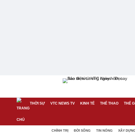
THỜI SỰ
VTC NEWS TV
KINH TẾ
THỂ THAO
THẾ G
CHÍNH TRỊ
ĐỜI SỐNG
TIN NÓNG
XÂY DỰN