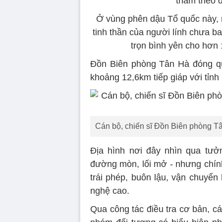
thầm theo 
Ở vùng phên dậu Tổ quốc này, 
tinh thần của người lính chưa b
trọn bình yên cho hơn
Đồn Biên phòng Tân Hà đóng quâ
khoảng 12,6km tiếp giáp với tỉn
Cán bộ, chiến sĩ Đồn Biên phòng Tâ
Địa hình nơi đây nhìn qua tưở
đường mòn, lối mở - nhưng chính 
trái phép, buôn lậu, vận chuyể
nghệ cao.
Qua công tác điều tra cơ bản, c