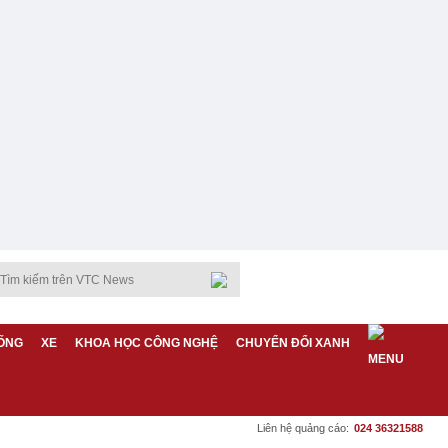
ỐNG
XE
KHOA HỌC CÔNG NGHỆ
CHUYỂN ĐỔI XANH
Liên hệ quảng cáo:
024 36321588