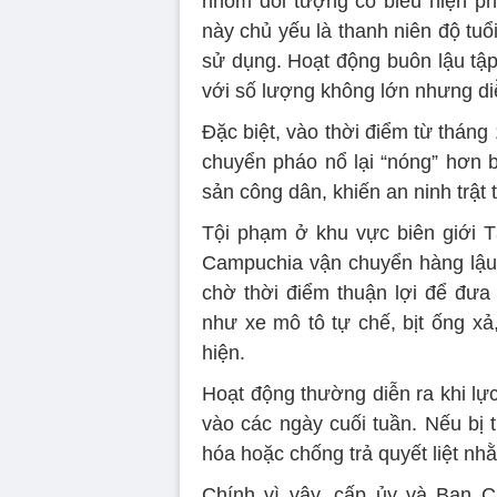
nhóm đối tượng có biểu hiện ph
này chủ yếu là thanh niên độ tuổi
sử dụng. Hoạt động buôn lậu tập
với số lượng không lớn nhưng diễ
Đặc biệt, vào thời điểm từ tháng
chuyển pháo nổ lại “nóng” hơn b
sản công dân, khiến an ninh trật 
Tội phạm ở khu vực biên giới T
Campuchia vận chuyển hàng lậu đ
chờ thời điểm thuận lợi để đưa
như xe mô tô tự chế, bịt ống xả
hiện.
Hoạt động thường diễn ra khi lự
vào các ngày cuối tuần. Nếu bị 
hóa hoặc chống trả quyết liệt nh
Chính vì vậy, cấp ủy và Ban C