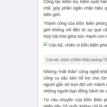
Công tác kiểm tra, kiểm soát hà
chẽ, góp phần ngăn chặn hiệu qu
biên giới.
Thành công của Đồn Biên phòng T
giới không chỉ đến từ sự quả cả
hợp hài hòa giữa sức mạnh con n
Cán bộ, chiến sĩ Đồn Biên phòng Tâ
Những “mắt thần” công nghệ khô
công cụ sắc bén hỗ trợ cho từ
người gắn bó trọn đời với mảnh đ
những người bạn đồng hành tin c
Từ câu chuyện của Đồn Biên ph
phên dậu Tổ quốc không chỉ là nh