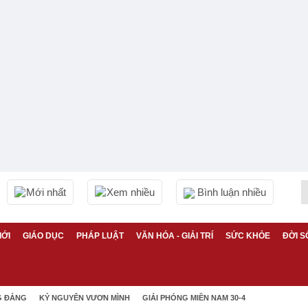
Mới nhất
Xem nhiều
Bình luận nhiều
IỚI
GIÁO DỤC
PHÁP LUẬT
VĂN HÓA - GIẢI TRÍ
SỨC KHỎE
ĐỜI S
G ĐẢNG
KỶ NGUYÊN VƯƠN MÌNH
GIẢI PHÓNG MIỀN NAM 30-4