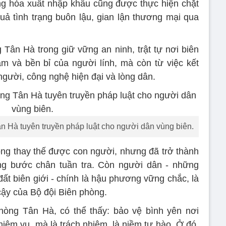
ng hóa xuất nhập khẩu cũng được thực hiện chặt
ả tình trạng buôn lậu, gian lận thương mại qua
ân Hà trong giữ vững an ninh, trật tự nơi biên
m và bền bỉ của người lính, mà còn từ việc kết
gười, công nghệ hiện đại và lòng dân.
n Hà tuyên truyền pháp luật cho người dân vùng biên.
ng thay thế được con người, nhưng đã trở thành
ng bước chân tuần tra. Còn người dân - những
ất biên giới - chính là hậu phương vững chắc, là
ậy của Bộ đội Biên phòng.
òng Tân Hà, có thể thấy: bảo vệ bình yên nơi
iệm vụ, mà là trách nhiệm, là niềm tự hào. Ở đó,