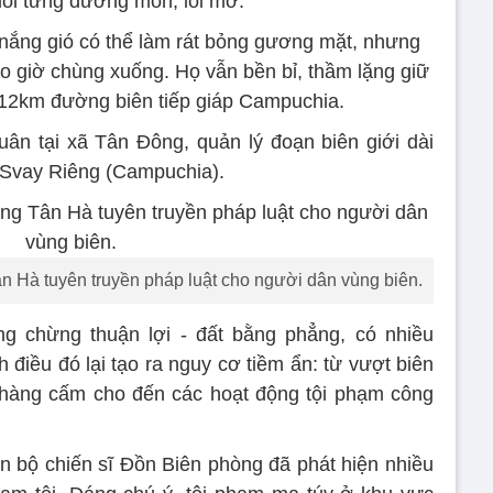
dõi từng đường mòn, lối mở.
nắng gió có thể làm rát bỏng gương mặt, nhưng
ao giờ chùng xuống. Họ vẫn bền bỉ, thầm lặng giữ
 12km đường biên tiếp giáp Campuchia.
n tại xã Tân Đông, quản lý đoạn biên giới dài
h Svay Riêng (Campuchia).
n Hà tuyên truyền pháp luật cho người dân vùng biên.
ng chừng thuận lợi - đất bằng phẳng, có nhiều
điều đó lại tạo ra nguy cơ tiềm ẩn: từ vượt biên
n hàng cấm cho đến các hoạt động tội phạm công
án bộ chiến sĩ Đồn Biên phòng đã phát hiện nhiều