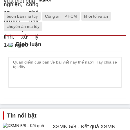
buôn bán ma túy
Công an TP.HCM
khởi tố vụ án
chuyên án ma túy
Bình luận
Tin nổi bật
XSMN 5/8 - Kết quả XSMN