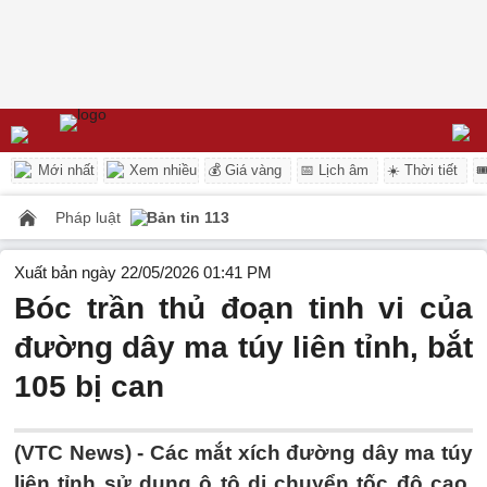
Mới nhất
Xem nhiều
💰 Giá vàng
📅 Lịch âm
☀️ Thời tiết

Pháp luật
Bản tin 113
Xuất bản ngày 22/05/2026 01:41 PM
Bóc trần thủ đoạn tinh vi của
đường dây ma túy liên tỉnh, bắt
105 bị can
(VTC News) -
Các mắt xích đường dây ma túy
liên tỉnh sử dụng ô tô di chuyển tốc độ cao,