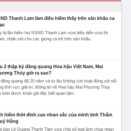
ND Thanh Lam làm điều hiếm thấy trên sân khấu ca
ạc
 là lần hiếm hoi NSND Thanh Lam vừa biểu diễn vừa thị
m, nhận xét cho các giọng ca trẻ trên sân khấu.
u 2 thập kỷ đăng quang Hoa hậu Việt Nam, Mai
ương Thúy giờ ra sao?
đăng quang đã 20 năm và từ lâu không còn hoạt động sôi nổi
ng lĩnh vực giải trí, thông tin về Hoa hậu Mai Phương Thúy
 luôn được khán giả đặc biệt quan tâm.
h hiếm thời đỉnh cao nhan sắc của minh tinh Thẩm
uý Hằng
à báo Lê Quang Thanh Tâm vừa chia sẻ loạt ảnh chụp nhan