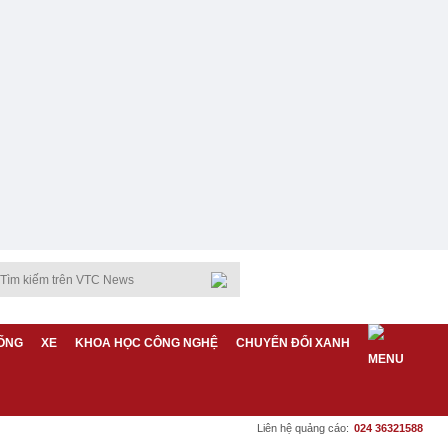
ỐNG
XE
KHOA HỌC CÔNG NGHỆ
CHUYỂN ĐỔI XANH
Liên hệ quảng cáo:
024 36321588