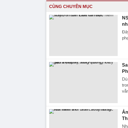
CÙNG CHUYÊN MỤC
NS
nh
Đây
phạ
Sa
Ph
Dù 
tro
vẫn
Ản
Th
Nh