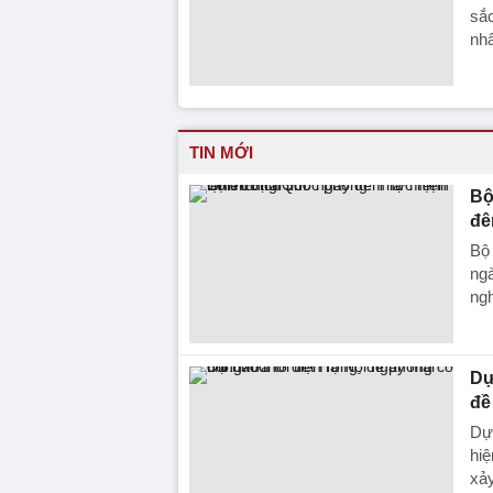
sắc
nhâ
TIN MỚI
Bộ
đê
Bộ 
ngà
ngh
Dự
đề
Dự 
hiệ
xảy