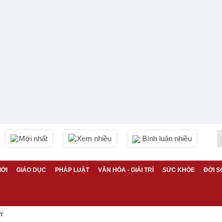
Mới nhất
Xem nhiều
Bình luận nhiều
IỚI
GIÁO DỤC
PHÁP LUẬT
VĂN HÓA - GIẢI TRÍ
SỨC KHỎE
ĐỜI S
ỆT