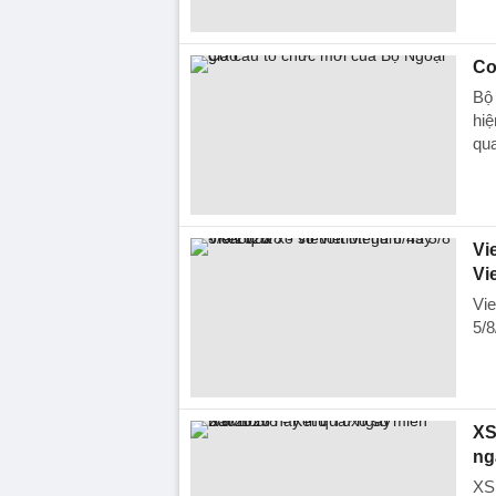
Cơ
Bộ 
hiệ
qua
Vie
Vi
Vie
5/8
XS
ng
XS