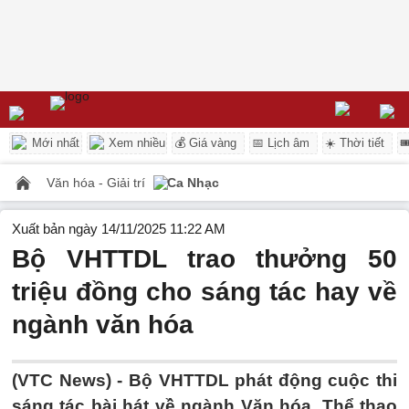
Mới nhất
Xem nhiều
💰 Giá vàng
📅 Lịch âm
☀️ Thời tiết

Văn hóa - Giải trí
Ca Nhạc
Xuất bản ngày 14/11/2025 11:22 AM
Bộ VHTTDL trao thưởng 50
triệu đồng cho sáng tác hay về
ngành văn hóa
(VTC News) -
Bộ VHTTDL phát động cuộc thi
sáng tác bài hát về ngành Văn hóa, Thể thao