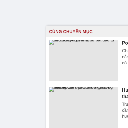
CÙNG CHUYÊN MỤC
Po
Chú
nắn
có
Hư
th
Trư
cần
hưu