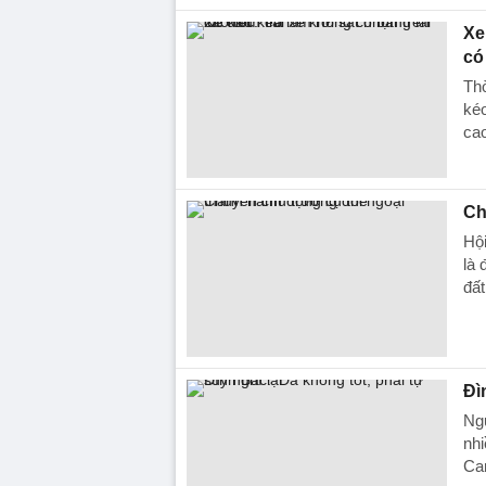
Xe
có
Thờ
kéo
ca
Ch
Hội
là 
đấ
Đì
Ngu
nhi
Ca