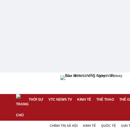
THỜI SỰ
VTC NEWS TV
KINH TẾ
THỂ THAO
THẾ G
CHÍNH TRỊ XÃ HỘI
KINH TẾ
QUỐC TẾ
GIẢI 