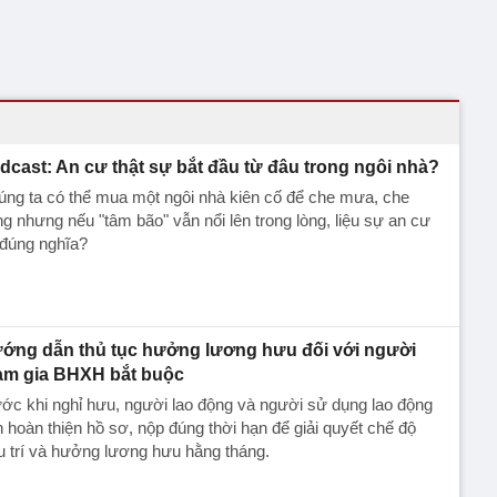
dcast: An cư thật sự bắt đầu từ đâu trong ngôi nhà?
ng ta có thể mua một ngôi nhà kiên cố để che mưa, che
g nhưng nếu "tâm bão" vẫn nổi lên trong lòng, liệu sự an cư
 đúng nghĩa?
ớng dẫn thủ tục hưởng lương hưu đối với người
am gia BHXH bắt buộc
ớc khi nghỉ hưu, người lao động và người sử dụng lao động
 hoàn thiện hồ sơ, nộp đúng thời hạn để giải quyết chế độ
 trí và hưởng lương hưu hằng tháng.