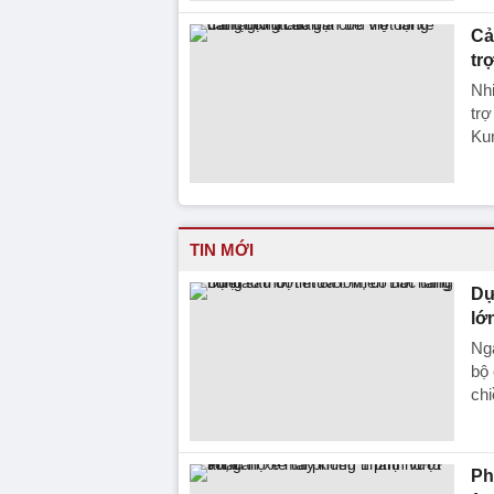
Cả
tr
Nhi
trợ
Ku
TIN MỚI
Dự
lớ
Ngà
bộ 
chi
Ph