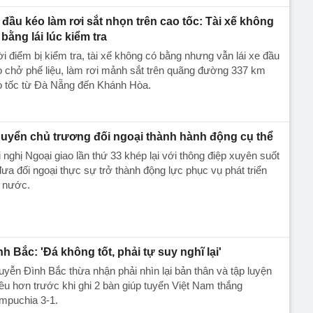
 đầu kéo làm rơi sắt nhọn trên cao tốc: Tài xế không
 bằng lái lúc kiểm tra
i điểm bị kiểm tra, tài xế không có bằng nhưng vẫn lái xe đầu
 chở phế liệu, làm rơi mảnh sắt trên quãng đường 337 km
o tốc từ Đà Nẵng đến Khánh Hòa.
uyển chủ trương đối ngoại thành hành động cụ thể
 nghị Ngoại giao lần thứ 33 khép lại với thông điệp xuyên suốt
đưa đối ngoại thực sự trở thành động lực phục vụ phát triển
t nước.
nh Bắc: 'Đá không tốt, phải tự suy nghĩ lại'
yễn Đình Bắc thừa nhận phải nhìn lại bản thân và tập luyện
ều hơn trước khi ghi 2 bàn giúp tuyển Việt Nam thắng
mpuchia 3-1.