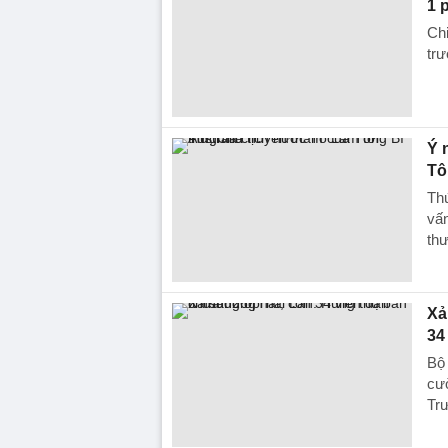
1 
Chi
trư
Ý 
Tô
Th
vấn
thư
Xả
34
Bộ 
cườ
Trư