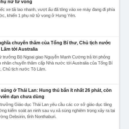
phụ nữ tử vong
ếc xe tải lao nhanh, vượt ẩu đã tông vào xe máy đang đi phía
ớc, khiến 1 phụ nữ tử vong ở Hưng Yên.
nghĩa chuyến thăm của Tổng Bí thư, Chủ tịch nước
 Lâm tới Australia
ứ trưởng Bộ Ngoại giao Nguyễn Mạnh Cường trả lời phỏng
 nhân chuyến thăm cấp Nhà nước tới Australia của Tổng Bí
, Chủ tịch nước Tô Lâm.
 súng ở Thái Lan: Hung thủ bắn ít nhất 26 phát, còn
 viên đạn chưa dùng
trưởng Giáo dục Thái Lan yêu cầu các cơ sở giáo dục tăng
ng kiểm soát an ninh sau vụ xả súng nghiêm trọng xảy ra tại
ờng Debsirin, tỉnh Nonthaburi.