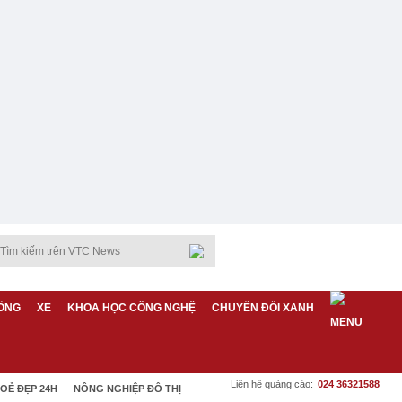
ỐNG
XE
KHOA HỌC CÔNG NGHỆ
CHUYỂN ĐỔI XANH
Liên hệ quảng cáo:
024 36321588
OẺ ĐẸP 24H
NÔNG NGHIỆP ĐÔ THỊ