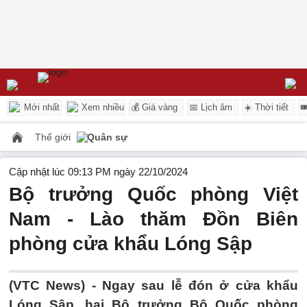
Mới nhất
Xem nhiều
💰 Giá vàng
📅 Lịch âm
☀️ Thời tiết

Thế giới
Quân sự
Cập nhật lúc 09:13 PM ngày 22/10/2024
Bộ trưởng Quốc phòng Việt
Nam - Lào thăm Đồn Biên
phòng cửa khẩu Lóng Sập
(VTC News) -
Ngay sau lễ đón ở cửa khẩu
Lóng Sập, hai Bộ trưởng Bộ Quốc phòng