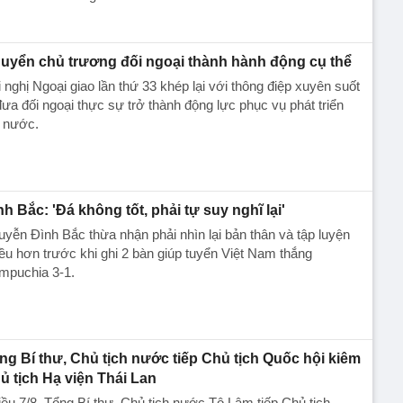
uyển chủ trương đối ngoại thành hành động cụ thể
 nghị Ngoại giao lần thứ 33 khép lại với thông điệp xuyên suốt
đưa đối ngoại thực sự trở thành động lực phục vụ phát triển
t nước.
nh Bắc: 'Đá không tốt, phải tự suy nghĩ lại'
yễn Đình Bắc thừa nhận phải nhìn lại bản thân và tập luyện
ều hơn trước khi ghi 2 bàn giúp tuyển Việt Nam thắng
mpuchia 3-1.
ng Bí thư, Chủ tịch nước tiếp Chủ tịch Quốc hội kiêm
ủ tịch Hạ viện Thái Lan
ều 7/8, Tổng Bí thư, Chủ tịch nước Tô Lâm tiếp Chủ tịch