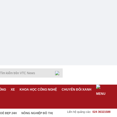
ỐNG
XE
KHOA HỌC CÔNG NGHỆ
CHUYỂN ĐỔI XANH
Liên hệ quảng cáo:
024 36321588
OẺ ĐẸP 24H
NÔNG NGHIỆP ĐÔ THỊ