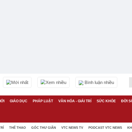
Mới nhất
Xem nhiều
Bình luận nhiều
IỚI
GIÁO DỤC
PHÁP LUẬT
VĂN HÓA - GIẢI TRÍ
SỨC KHỎE
ĐỜI S
TRÍ
THỂ THAO
GÓC THƯ GIÃN
VTC NEWS TV
PODCAST VTC NEWS
KH