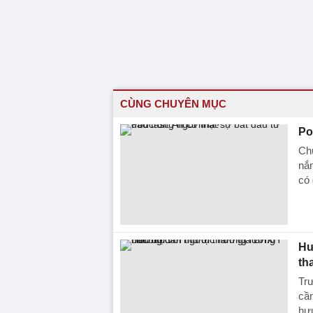
CÙNG CHUYÊN MỤC
Po
Chú
nắn
có
Hư
th
Trư
cần
hưu