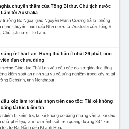
nghĩa chuyến thăm của Tổng Bí thư, Chủ tịch nước
 Lâm tới Australia
ứ trưởng Bộ Ngoại giao Nguyễn Mạnh Cường trả lời phỏng
 nhân chuyến thăm cấp Nhà nước tới Australia của Tổng Bí
, Chủ tịch nước Tô Lâm.
 súng ở Thái Lan: Hung thủ bắn ít nhất 26 phát, còn
 viên đạn chưa dùng
trưởng Giáo dục Thái Lan yêu cầu các cơ sở giáo dục tăng
ng kiểm soát an ninh sau vụ xả súng nghiêm trọng xảy ra tại
ờng Debsirin, tỉnh Nonthaburi.
 đầu kéo làm rơi sắt nhọn trên cao tốc: Tài xế không
 bằng lái lúc kiểm tra
i điểm bị kiểm tra, tài xế không có bằng nhưng vẫn lái xe đầu
 chở phế liệu, làm rơi mảnh sắt trên quãng đường 337 km
o tốc từ Đà Nẵng đến Khánh Hòa.