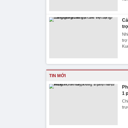
Cả
tr
Nhi
trợ
Ku
TIN MỚI
Ph
1 
Chi
trư