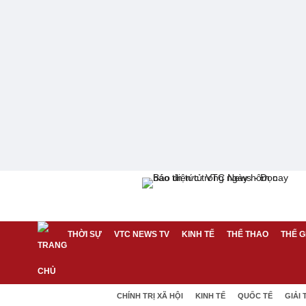
THỜI SỰ
VTC NEWS TV
KINH TẾ
THỂ THAO
THẾ G
CHÍNH TRỊ XÃ HỘI
KINH TẾ
QUỐC TẾ
GIẢI 