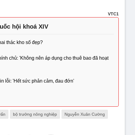
VTC1
uốc hội khoá XIV
hai thác kho số đẹp?
ính chủ: 'Không nên áp dụng cho thuê bao đã hoạt
xin lỗi: 'Hết sức phản cảm, đau đớn'
vấn
bộ trưởng nông nghiệp
Nguyễn Xuân Cường