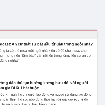
dcast: An cư thật sự bắt đầu từ đâu trong ngôi nhà?
ng ta có thể mua một ngôi nhà kiên cố để che mưa, che
g nhưng nếu "tâm bão" vẫn nổi lên trong lòng, liệu sự an cư
 đúng nghĩa?
ớng dẫn thủ tục hưởng lương hưu đối với người
am gia BHXH bắt buộc
ớc khi nghỉ hưu, người lao động và người sử dụng lao động
 hoàn thiện hồ sơ, nộp đúng thời hạn để giải quyết chế độ
 trí và hưởng lương hưu hằng tháng.