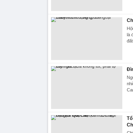
Ch
Hội
là 
đấ
Đì
Ngu
nhi
Ca
Tổ
Ch
Chi