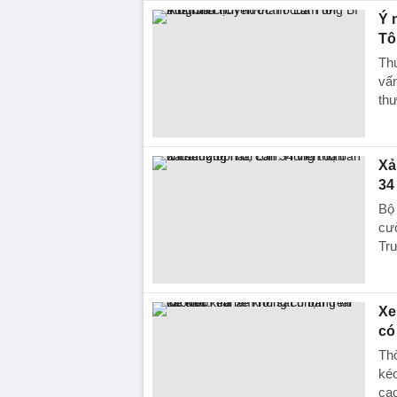
Ý 
Tô
Th
vấn
thư
Xả
34
Bộ 
cườ
Trư
Xe
có
Thờ
kéo
ca