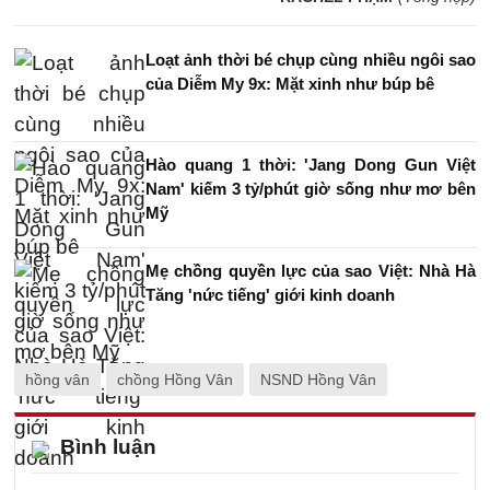
Loạt ảnh thời bé chụp cùng nhiều ngôi sao
của Diễm My 9x: Mặt xinh như búp bê
Hào quang 1 thời: 'Jang Dong Gun Việt
Nam' kiếm 3 tỷ/phút giờ sống như mơ bên
Mỹ
Mẹ chồng quyền lực của sao Việt: Nhà Hà
Tăng 'nức tiếng' giới kinh doanh
hồng vân
chồng Hồng Vân
NSND Hồng Vân
Bình luận