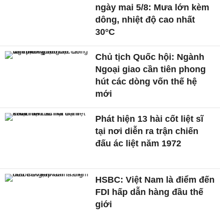
ngày mai 5/8: Mưa lớn kèm
dông, nhiệt độ cao nhất
30°C
Chủ tịch Quốc hội: Ngành
Ngoại giao cần tiên phong
hút các dòng vốn thế hệ
mới
Phát hiện 13 hài cốt liệt sĩ
tại nơi diễn ra trận chiến
đấu ác liệt năm 1972
HSBC: Việt Nam là điểm đến
FDI hấp dẫn hàng đầu thế
giới