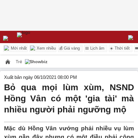
Mới nhất
Xem nhiều
💰 Giá vàng
📅 Lịch âm
☀️ Thời tiết

Trẻ
Showbiz
Xuất bản ngày 06/10/2021 08:00 PM
Bỏ qua mọi lùm xùm, NSND
Hồng Vân có một 'gia tài' mà
nhiều người phải ngưỡng mộ
Mặc dù Hồng Vân vướng phải nhiều vụ lùm
xùm gần đây nhưng có một điều phải công