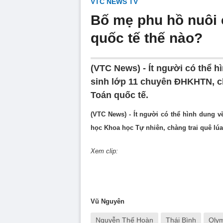
VTC NEWS TV
Bố mẹ phu hồ nuôi 
quốc tế thế nào?
(VTC News) - Ít người có thể h
sinh lớp 11 chuyên ĐHKHTN, c
Toán quốc tế.
(VTC News) - Ít người có thể hình dung v
học Khoa học Tự nhiên, chàng trai quê lú
Xem clip:
Vũ Nguyên
Nguyễn Thế Hoàn
Thái Bình
Olym