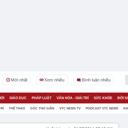
Mới nhất
Xem nhiều
Bình luận nhiều
IỚI
GIÁO DỤC
PHÁP LUẬT
VĂN HÓA - GIẢI TRÍ
SỨC KHỎE
ĐỜI S
TRÍ
THỂ THAO
GÓC THƯ GIÃN
VTC NEWS TV
PODCAST VTC NEWS
KH