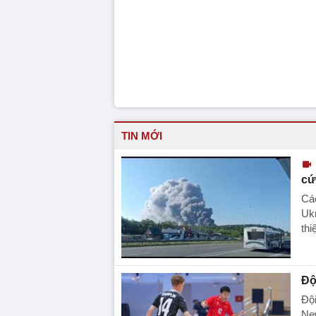
TIN MỚI
cứ
Cá
Ukr
thi
Độ
Đội
New