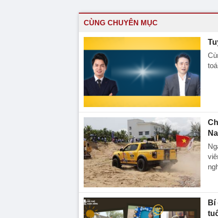
CÙNG CHUYÊN MỤC
Tu
Cùn
toá
Ch
Na
Ngà
viê
ngh
Bí
tu