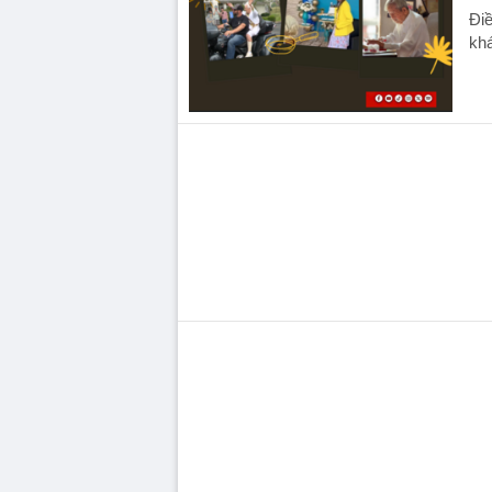
Điề
kh