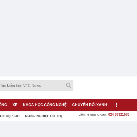
ỐNG
XE
KHOA HỌC CÔNG NGHỆ
CHUYỂN ĐỔI XANH
Liên hệ quảng cáo:
024 36321588
OẺ ĐẸP 24H
NÔNG NGHIỆP ĐÔ THỊ