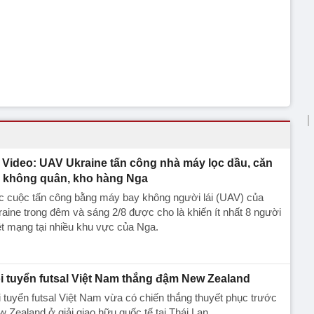
Video: UAV Ukraine tấn công nhà máy lọc dầu, căn
 không quân, kho hàng Nga
c cuộc tấn công bằng máy bay không người lái (UAV) của
aine trong đêm và sáng 2/8 được cho là khiến ít nhất 8 người
ệt mạng tại nhiều khu vực của Nga.
i tuyển futsal Việt Nam thắng đậm New Zealand
 tuyển futsal Việt Nam vừa có chiến thắng thuyết phục trước
 Zealand ở giải giao hữu quốc tế tại Thái Lan.