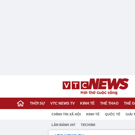
THỜI SỰ
VTC NEWS TV
KINH TẾ
THỂ THAO
THẾ G
CHÍNH TRỊ XÃ HỘI
KINH TẾ
QUỐC TẾ
GIẢI 
LĂN BÁNH 247
TECH360