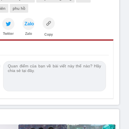
iên
phu hồ
Zalo
Twitter
Zalo
Copy