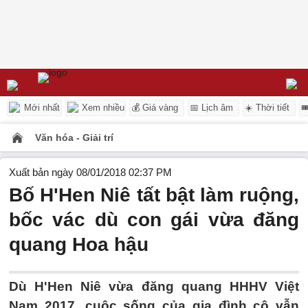
Mới nhất
Xem nhiều
💰 Giá vàng
📅 Lịch âm
☀️ Thời tiết

Văn hóa - Giải trí
Xuất bản ngày 08/01/2018 02:37 PM
Bố H'Hen Niê tất bật làm ruộng,
bốc vác dù con gái vừa đăng
quang Hoa hậu
Dù H'Hen Niê vừa đăng quang HHHV Việt
Nam 2017, cuộc sống của gia đình cô vẫn