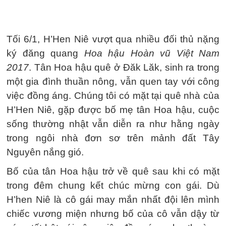
Tối 6/1, H’Hen Niê vượt qua nhiều đối thủ nặng
ký đăng quang
Hoa hậu Hoàn vũ Việt Nam
2017
. Tân Hoa hậu quê ở Đăk Lăk, sinh ra trong
một gia đình thuần nông, vẫn quen tay với công
việc đồng áng. Chúng tôi có mặt tại quê nhà của
H’Hen Niê, gặp được bố mẹ tân Hoa hậu, cuộc
sống thường nhật vẫn diễn ra như hằng ngày
trong ngôi nhà đơn sơ trên mảnh đất Tây
Nguyên nắng gió.
Bố của tân Hoa hậu trở về quê sau khi có mặt
trong đêm chung kết chúc mừng con gái. Dù
H’hen Niê là cô gái may mắn nhất đội lên mình
chiếc vương miện nhưng bố của cô vẫn dậy từ