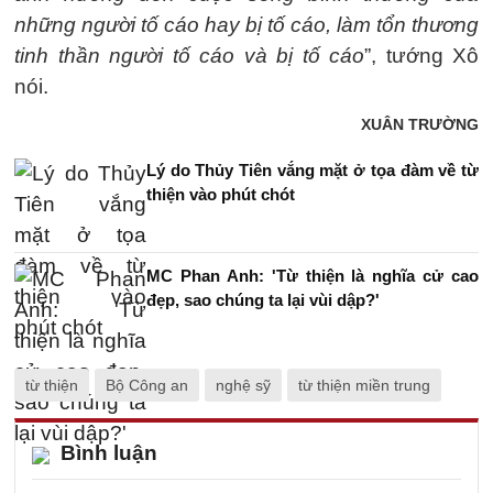
những người tố cáo hay bị tố cáo, làm tổn thương
tinh thần người tố cáo và bị tố cáo
”, tướng Xô
nói.
XUÂN TRƯỜNG
Lý do Thủy Tiên vắng mặt ở tọa đàm về từ
thiện vào phút chót
MC Phan Anh: 'Từ thiện là nghĩa cử cao
đẹp, sao chúng ta lại vùi dập?'
từ thiện
Bộ Công an
nghệ sỹ
từ thiện miền trung
Bình luận