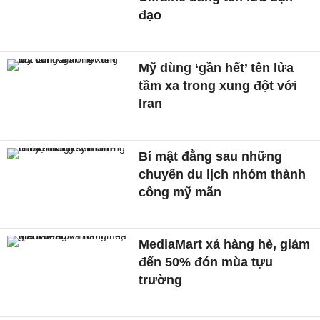
đạo
Mỹ dùng ‘gần hết’ tên lửa
tầm xa trong xung đột với
Iran
Bí mật đằng sau những
chuyến du lịch nhóm thành
công mỹ mãn
MediaMart xả hàng hè, giảm
đến 50% đón mùa tựu
trường