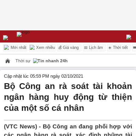
Mới nhất
Xem nhiều
💰 Giá vàng
📅 Lịch âm
☀️ Thời tiết

Thời sự
Tin nhanh 24h
Cập nhật lúc 05:59 PM ngày 02/10/2021
Bộ Công an rà soát tài khoản
ngân hàng huy động từ thiện
của một số cá nhân
(VTC News) -
Bộ Công an đang phối hợp với
các ngân hàng rà soát, xác định những tài