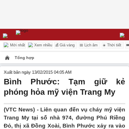
Mới nhất
Xem nhiều
💰 Giá vàng
📅 Lịch âm
☀️ Thời tiết

Tổng hợp
Xuất bản ngày 13/02/2015 04:05 AM
Bình Phước: Tạm giữ kẻ
phóng hỏa mỹ viện Trang My
(VTC News) - Liên quan đến vụ cháy mỹ viện
Trang My tại số nhà 974, đường Phú Riềng
Đỏ, thị xã Đồng Xoài, Bình Phước xảy ra vào