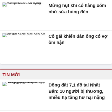
Mừng hụt khi cô hàng xóm
nhờ sửa bóng đèn
Cô gái khiến đàn ông có vợ
ôm hận
TIN MỚI
Động đất 7,1 độ tại Nhật
Bản: 10 người bị thương,
nhiều hạ tầng hư hại nặng