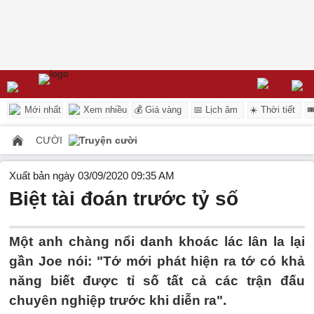
Mới nhất
Xem nhiều
💰 Giá vàng
📅 Lịch âm
☀️ Thời tiết

CƯỜI
Truyện cười
Xuất bản ngày 03/09/2020 09:35 AM
Biệt tài đoán trước tỷ số
Một anh chàng nổi danh khoác lác lân la lại
gần Joe nói: "Tớ mới phát hiện ra tớ có khả
năng biết được tỉ số tất cả các trận đấu
chuyên nghiệp trước khi diễn ra".