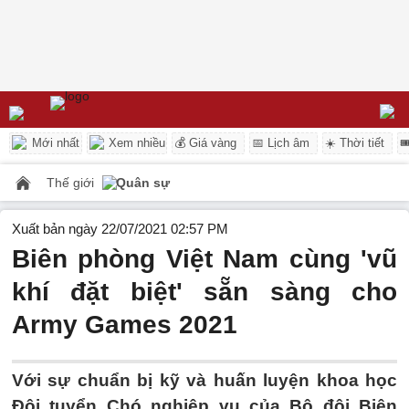
Mới nhất
Xem nhiều
💰 Giá vàng
📅 Lịch âm
☀️ Thời tiết

Thế giới
Quân sự
Xuất bản ngày 22/07/2021 02:57 PM
Biên phòng Việt Nam cùng 'vũ
khí đặt biệt' sẵn sàng cho
Army Games 2021
Với sự chuẩn bị kỹ và huấn luyện khoa học
Đội tuyển Chó nghiệp vụ của Bộ đội Biên