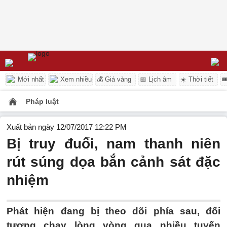
Mới nhất
Xem nhiều
💰 Giá vàng
📅 Lịch âm
☀️ Thời tiết

Pháp luật
Xuất bản ngày 12/07/2017 12:22 PM
Bị truy đuổi, nam thanh niên
rút súng dọa bắn cảnh sát đặc
nhiệm
Phát hiện đang bị theo dõi phía sau, đối
tượng chạy lòng vòng qua nhiều tuyến