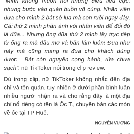
“
Mình không muốn nói những điều tiêu cực,
nhưng bước vào quán buồn vô cùng. Nhân viên
đưa cho mình 2 bát sò lụa mà con ruồi ngay đây.
Cái thứ 2 mình phản ánh với nhân viên để đổi đó
là đũa... Nhưng ống đũa thứ 2 mình lấy trực tiếp
từ ống ra mà dầu mỡ và bẩn lắm luôn! Đũa như
này mà cũng mang ra đưa cho khách dùng
được... Bát còn nguyên cọng hành, rửa chưa
sạch”,
nữ TikToker nói trong clip review.
Dù trong clip, nữ TikToker không nhắc đến địa
chỉ và tên quán, tuy nhiên ở dưới phần bình luận
nhiều người nhận ra và cho rằng đây là một địa
chỉ nổi tiếng có tên là Ốc T., chuyên bán các món
về ốc tại TP Huế.
NGUYỄN VƯƠNG