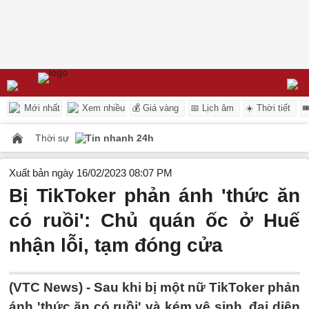
Mới nhất
Xem nhiều
💰 Giá vàng
📅 Lịch âm
☀️ Thời tiết

Thời sự
Tin nhanh 24h
Xuất bản ngày 16/02/2023 08:07 PM
Bị TikToker phản ánh 'thức ăn
có ruồi': Chủ quán ốc ở Huế
nhận lỗi, tạm đóng cửa
(VTC News) -
Sau khi bị một nữ TikToker phản
ánh 'thức ăn có ruồi' và kém vệ sinh, đại diện