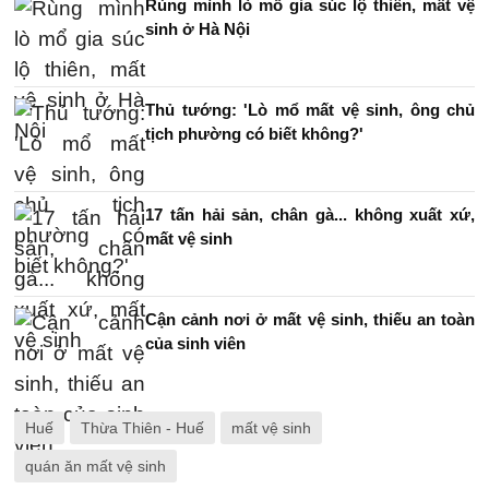
Rùng mình lò mổ gia súc lộ thiên, mất vệ
sinh ở Hà Nội
Thủ tướng: 'Lò mổ mất vệ sinh, ông chủ
tịch phường có biết không?'
17 tấn hải sản, chân gà... không xuất xứ,
mất vệ sinh
Cận cảnh nơi ở mất vệ sinh, thiếu an toàn
của sinh viên
Huế
Thừa Thiên - Huế
mất vệ sinh
quán ăn mất vệ sinh