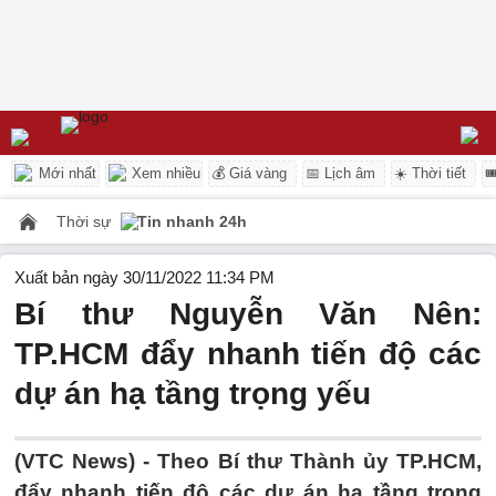
Mới nhất
Xem nhiều
💰 Giá vàng
📅 Lịch âm
☀️ Thời tiết

Thời sự
Tin nhanh 24h
Xuất bản ngày 30/11/2022 11:34 PM
Bí thư Nguyễn Văn Nên:
TP.HCM đẩy nhanh tiến độ các
dự án hạ tầng trọng yếu
(VTC News) -
Theo Bí thư Thành ủy TP.HCM,
đẩy nhanh tiến độ các dự án hạ tầng trọng