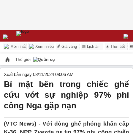
Mới nhất
Xem nhiều
💰 Giá vàng
📅 Lịch âm
☀️ Thời tiết

Thế giới
Quân sự
Xuất bản ngày 08/11/2024 08:06 AM
Bí mật bên trong chiếc ghế
cứu vớt sự nghiệp 97% phi
công Nga gặp nạn
(VTC News) -
Với dòng ghế phóng khẩn cấp
K-36, NPP Zvezda tự tin 97% phi công chiến