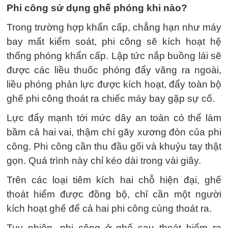
Phi công sử dụng ghế phóng khi nào?
Trong trường hợp khẩn cấp, chẳng hạn như máy
bay mất kiểm soát, phi công sẽ kích hoạt hệ
thống phóng khẩn cấp. Lập tức nắp buồng lái sẽ
được các liều thuốc phóng đẩy văng ra ngoài,
liều phóng phản lực được kích hoạt, đẩy toàn bộ
ghế phi công thoát ra chiếc máy bay gặp sự cố.
Lực đẩy mạnh tới mức dây an toàn có thể làm
bầm cả hai vai, thậm chí gãy xương đòn của phi
công. Phi công cần thu đầu gối và khuỷu tay thật
gọn. Quá trình này chỉ kéo dài trong vài giây.
Trên các loại tiêm kích hai chỗ hiện đại, ghế
thoát hiểm được đồng bộ, chỉ cần một người
kích hoạt ghế để cả hai phi công cùng thoát ra.
Tuy nhiên, phi công ở ghế sau thoát hiểm ra