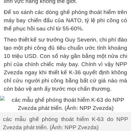
lĩnh vực hàng không thế giới.
Để so sánh các dòng ghế phóng thoát hiểm trên
máy bay chiến đấu của NATO, tỷ lệ phi công có
thể phục hồi sau chỉ từ 55-60%.
Theo thiết kế sư trưởng Guy Severin, chi phí đào
tạo một phi công đủ tiêu chuẩn ước tính khoảng
10 triệu USD. Con số này gần bằng một nửa chi
phí của chính chiếc máy bay. Chính vì vậy NPP
Zvezda ngay khi thiết kế K-36 quyết định không
chỉ cứu người phi công bằng bất cứ giá nào mà
còn bảo vệ anh ấy trước mọi chấn thương.
các mẫu ghế phóng thoát hiểm K-63 do NPP
Zvezda phát triển. (Ảnh: NPP Zvezda)