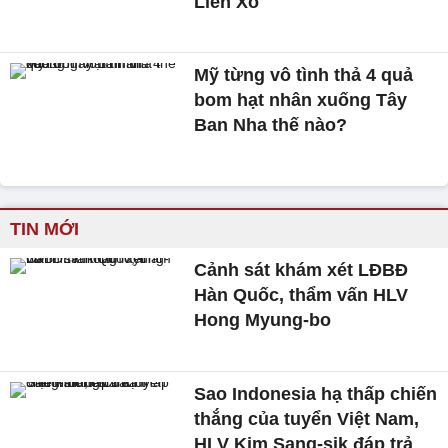
Liên Xô
Mỹ từng vô tình thả 4 quả
bom hạt nhân xuống Tây
Ban Nha thế nào?
TIN MỚI
Cảnh sát khám xét LĐBĐ
Hàn Quốc, thẩm vấn HLV
Hong Myung-bo
Sao Indonesia hạ thấp chiến
thắng của tuyển Việt Nam,
HLV Kim Sang-sik đáp trả