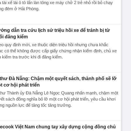
 tài xế lái ô tô lấn làn tông xe máy chở 2 trẻ nhỏ rồi bỏ chạy
ong đêm ở Hải Phòng.
ớng dẫn tra cứu lịch sử triệu hồi xe để tránh bị từ
ối đăng kiểm
o quy định mới, xe thuộc diện triệu hồi nhưng chưa khắc
c có thể không được cấp giấy chứng nhận kiểm định, chủ xe
 kiểm tra trước khi đi đăng kiểm.
 thư Đà Nẵng: Chậm một quyết sách, thành phố sẽ lỡ
t cơ hội phát triển
 thư Thành ủy Đà Nẵng Lê Ngọc Quang nhấn mạnh, chậm một
ết sách đồng nghĩa bỏ lỡ một cơ hội phát triển, yêu cầu khơi
ng nguồn lực để tăng tốc tăng trưởng.
ecook Việt Nam chung tay xây dựng cộng đồng chủ