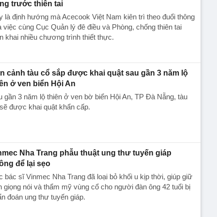
ng trước thiên tai
 là định hướng mà Acecook Việt Nam kiên trì theo đuổi thông
 việc cùng Cục Quản lý đê điều và Phòng, chống thiên tai
ển khai nhiều chương trình thiết thực.
n cảnh tàu cổ sắp được khai quật sau gần 3 năm lộ
iên ở ven biển Hội An
 gần 3 năm lộ thiên ở ven bờ biển Hội An, TP Đà Nẵng, tàu
sẽ được khai quật khẩn cấp.
nmec Nha Trang phẫu thuật ung thư tuyến giáp
ông để lại sẹo
 bác sĩ Vinmec Nha Trang đã loại bỏ khối u kịp thời, giúp giữ
n giọng nói và thẩm mỹ vùng cổ cho người đàn ông 42 tuổi bị
n đoán ung thư tuyến giáp.