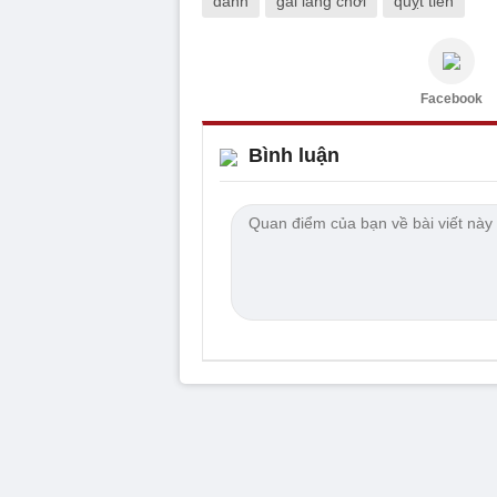
đánh
gái làng chơi
quỵt tiền
Facebook
Bình luận