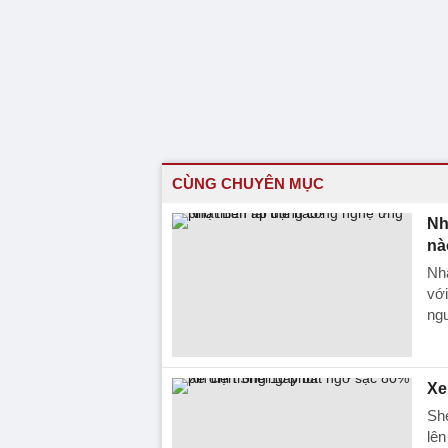
CÙNG CHUYÊN MỤC
Nh
nà
Nhậ
với
ng
Xe
She
lên