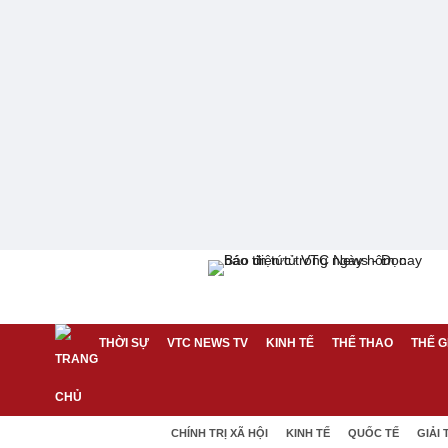
THỜI SỰ
VTC NEWS TV
KINH TẾ
THỂ THAO
THẾ G
CHÍNH TRỊ XÃ HỘI
KINH TẾ
QUỐC TẾ
GIẢI 