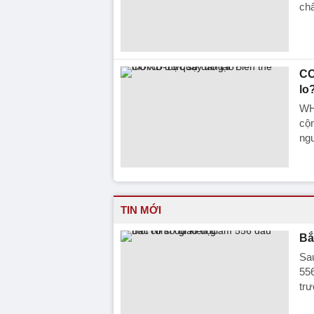
chấ
CO
lo
WHO
cộ
ng
TIN MỚI
Bắ
Sau
556
trư