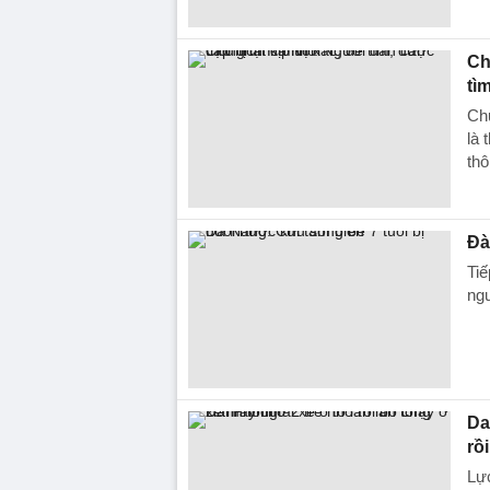
Ch
tì
Ch
là 
thô
Đà
Tiế
ngư
Da
rồ
Lực