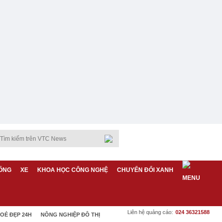
ỐNG
XE
KHOA HỌC CÔNG NGHỆ
CHUYỂN ĐỔI XANH
Liên hệ quảng cáo:
024 36321588
OẺ ĐẸP 24H
NÔNG NGHIỆP ĐÔ THỊ