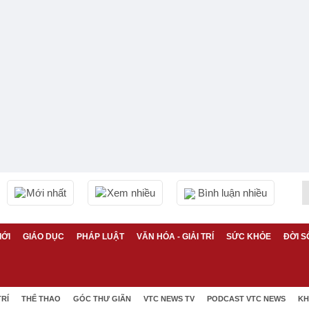
Mới nhất
Xem nhiều
Bình luận nhiều
IỚI
GIÁO DỤC
PHÁP LUẬT
VĂN HÓA - GIẢI TRÍ
SỨC KHỎE
ĐỜI S
TRÍ
THỂ THAO
GÓC THƯ GIÃN
VTC NEWS TV
PODCAST VTC NEWS
KH