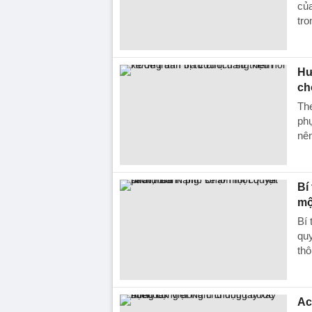
của
tr
Hư
ch
The
phụ
nên
Bí
mộ
Bí
quy
thô
Ac