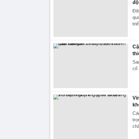
độ
Đây
qua
tri
Cậ
th
Sau
cổ 
Vi
kh
Các
trọ
chẩ