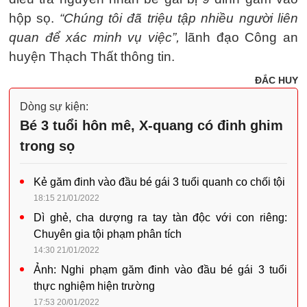
hộp sọ.
“Chúng tôi đã triệu tập nhiều người liên
quan để xác minh vụ việc”,
lãnh đạo Công an
huyện Thạch Thất thông tin.
ĐẮC HUY
Dòng sự kiện:
Bé 3 tuổi hôn mê, X-quang có đinh ghim
trong sọ
Kẻ găm đinh vào đầu bé gái 3 tuổi quanh co chối tội
18:15 21/01/2022
Dì ghẻ, cha dượng ra tay tàn độc với con riêng:
Chuyên gia tội phạm phân tích
14:30 21/01/2022
Ảnh: Nghi phạm găm đinh vào đầu bé gái 3 tuổi
thực nghiệm hiện trường
17:53 20/01/2022