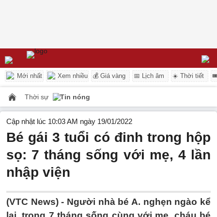
Mới nhất
Xem nhiều
💰 Giá vàng
📅 Lịch âm
☀️ Thời tiết

Thời sự
Tin nóng
Cập nhật lúc 10:03 AM ngày 19/01/2022
Bé gái 3 tuổi có đinh trong hộp
sọ: 7 tháng sống với mẹ, 4 lần
nhập viện
(VTC News) -
Người nhà bé A. nghẹn ngào kể
lại, trong 7 tháng sống cùng với mẹ, cháu bé