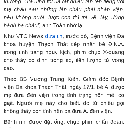
thường. Gia đình tôi đã rất nhiều lần lên tiếng với
mẹ cháu sau những lần cháu phải nhập viện,
nếu không nuôi được con thì trả về đây, đừng
hành hạ cháu”,
anh Toàn nhớ lại.
Như VTC News
đưa tin
, trước đó, Bệnh viện Đa
khoa huyện Thạch Thất tiếp nhận bé Đ.N.A.
trong tình trạng nguy kịch, phim chụp X-quang
cho thấy có đinh trong sọ, tiên lượng tử vong
cao.
Theo BS Vương Trung Kiên, Giám đốc Bệnh
viện Đa khoa Thạch Thất, ngày 17/1, bé A. được
mẹ đưa đến viện trong tình trạng hôn mê, co
giật. Người mẹ này cho biết, do từ chiều gọi
không thấy con tỉnh nên bà đưa A. đến viện.
Bệnh nhi được đặt ống, chụp phim chẩn đoán.