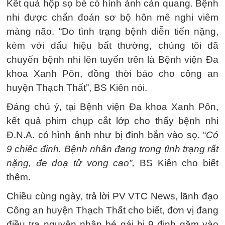
Kết quả hộp sọ bé có hình ảnh cản quang. Bệnh
nhi được chẩn đoán sơ bộ hôn mê nghi viêm
màng não. “Do tình trạng bệnh diễn tiến nặng,
kèm với dấu hiệu bất thường, chúng tôi đã
chuyển bệnh nhi lên tuyến trên là Bệnh viện Đa
khoa Xanh Pôn, đồng thời báo cho công an
huyện Thạch Thất”, BS Kiên nói.
Đáng chú ý, tại Bệnh viện Đa khoa Xanh Pôn,
kết quả phim chụp cắt lớp cho thấy bệnh nhi
Đ.N.A. có hình ảnh như bị đinh bắn vào sọ. “
Có
9 chiếc đinh. Bệnh nhân đang trong tình trạng rất
nặng, đe doạ tử vong cao”,
BS Kiên cho biết
thêm.
Chiều cùng ngày, trả lời PV VTC News, lãnh đạo
Công an huyện Thạch Thất cho biết, đơn vị đang
điều tra nguyên nhân bé gái bị 9 đinh găm vào