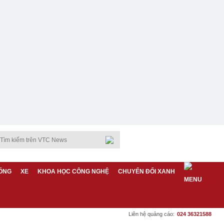
ỐNG
XE
KHOA HỌC CÔNG NGHỆ
CHUYỂN ĐỔI XANH
Liên hệ quảng cáo:
024 36321588