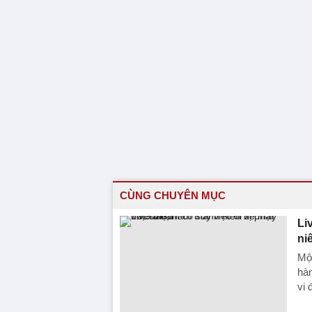
CÙNG CHUYÊN MỤC
Li
ni
Một
hàn
vi 