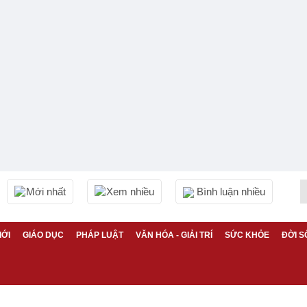
Mới nhất
Xem nhiều
Bình luận nhiều
IỚI
GIÁO DỤC
PHÁP LUẬT
VĂN HÓA - GIẢI TRÍ
SỨC KHỎE
ĐỜI S