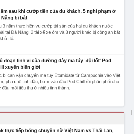
năm sau khi cướp tiền của du khách, 5 nghi phạm ở
 Nẵng bị bắt
 3 năm thực hiện vụ cướp tài sản của hai du khách nước
ài tại Đà Nẵng, 2 tài xế xe ôm và 3 người khác bị công an bắt
khởi tố.
ủ đoạn tinh vi của đường dây ma túy 'đội lốt' Pod
ill xuyên biên giới
c bị can vận chuyển ma túy Etomidate từ Campuchia vào Việt
, pha chế tinh dầu, bơm vào đầu Pod Chill rồi phân phối cho
 đầu mối tiêu thụ ở nhiều tỉnh thành.
nk trực tiếp bóng chuyền nữ Việt Nam vs Thái Lan,