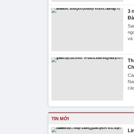
3 
Đà
Sau
ngo
và 
Th
Ch
Cá
Nam
các
TIN MỚI
Li