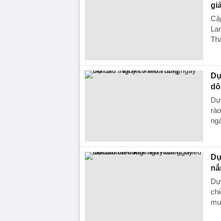
gi
Cập
Lan
Thá
Dự
dô
Dự 
rào
ngà
Dự
nắ
Dự 
chi
mưa