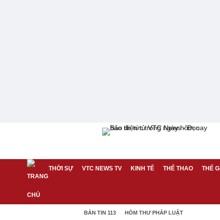
THỜI SỰ
VTC NEWS TV
KINH TẾ
THỂ THAO
THẾ G
BẢN TIN 113
HÒM THƯ PHÁP LUẬT