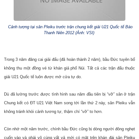
Cảnh tượng tại sân Pleiku trước trận chung kết giải U21 Quốc tế Báo
Thanh Niên 2012 (Ảnh: VSI)
Trong 3 năm đăng cai giải đấu (đã hoàn thành 2 năm), bầu Đức tuyên bố
không thu một đồng vé từ khán giả phố Núi. Tất cả các trận đấu thuộc
giải U21 Quốc tế luôn được mở cửa tự do.
Dù đã lường trước được tình hình sau năm đầu tiên bị “vỡ” sân ở trận
Chung kết có ĐT U21 Việt Nam song tới lần thứ 2 này, sân Pleiku vẫn
không tránh khỏi cảnh tương tự, thậm chí “vỡ” to hơn.
Còn nhớ một năm trước, chính bầu Đức cũng bị dòng người đông nghẹt
cuốn vào và phải vô cùng vất vả mới có mặt trên khán đài sân Pleiku