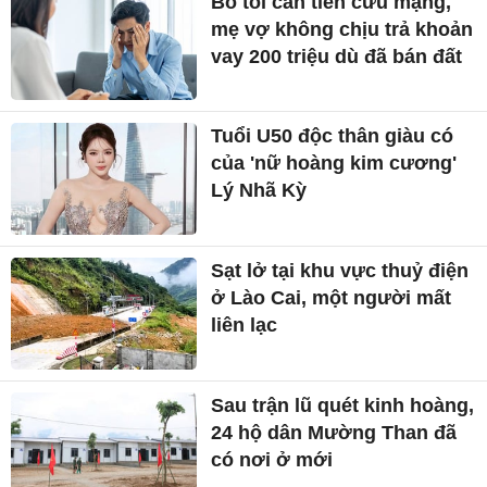
Bố tôi cần tiền cứu mạng,
mẹ vợ không chịu trả khoản
vay 200 triệu dù đã bán đất
Tuổi U50 độc thân giàu có
của 'nữ hoàng kim cương'
Lý Nhã Kỳ
Sạt lở tại khu vực thuỷ điện
ở Lào Cai, một người mất
liên lạc
Sau trận lũ quét kinh hoàng,
24 hộ dân Mường Than đã
có nơi ở mới