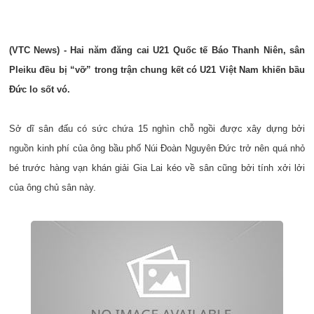
(VTC News) - Hai năm đăng cai U21 Quốc tế Báo Thanh Niên, sân
Pleiku đều bị “vỡ” trong trận chung kết có U21 Việt Nam khiến bầu
Đức lo sốt vó.
Sở dĩ sân đấu có sức chứa 15 nghìn chỗ ngồi được xây dựng bởi
nguồn kinh phí của ông bầu phố Núi Đoàn Nguyên Đức trở nên quá nhỏ
bé trước hàng vạn khán giải Gia Lai kéo về sân cũng bởi tính xởi lởi
của ông chủ sân này.