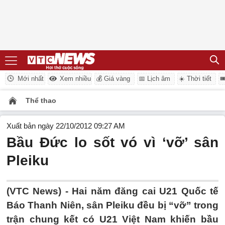
Mới nhất
Xem nhiều
💰 Giá vàng
📅 Lịch âm
☀️ Thời tiết

Thể thao
Xuất bản ngày 22/10/2012 09:27 AM
Bầu Đức lo sốt vó vì ‘vỡ’ sân
Pleiku
(VTC News) - Hai năm đăng cai U21 Quốc tế
Báo Thanh Niên, sân Pleiku đều bị “vỡ” trong
trận chung kết có U21 Việt Nam khiến bầu