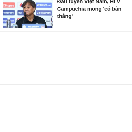
Đấu tuyển Việt Nam, HLV
Campuchia mong 'có bàn
thắng'