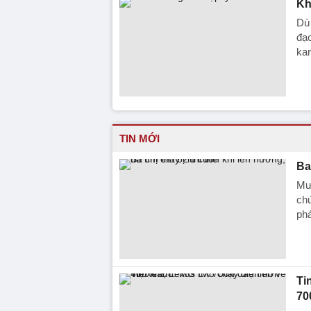
Kh
Dù
đạo
ka
TIN MỚI
Ba
Mưa
chứ
phá
Ti
70