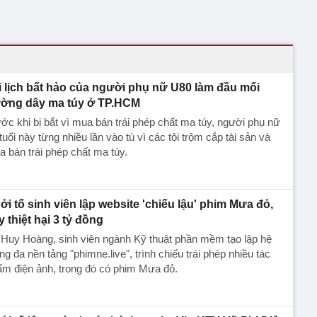
i lịch bất hảo của người phụ nữ U80 làm đầu mối
ờng dây ma túy ở TP.HCM
ớc khi bị bắt vì mua bán trái phép chất ma túy, người phụ nữ
tuổi này từng nhiều lần vào tù vì các tội trộm cắp tài sản và
 bán trái phép chất ma túy.
ởi tố sinh viên lập website 'chiếu lậu' phim Mưa đỏ,
y thiệt hại 3 tỷ đồng
Huy Hoàng, sinh viên ngành Kỹ thuật phần mềm tạo lập hệ
ng đa nền tảng "phimne.live", trình chiếu trái phép nhiều tác
m điện ảnh, trong đó có phim Mưa đỏ.