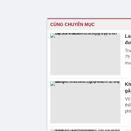
CÙNG CHUYÊN MỤC
La
đư
Trư
79 
mua
Kh
gâ
Vũ 
thố
phẩ