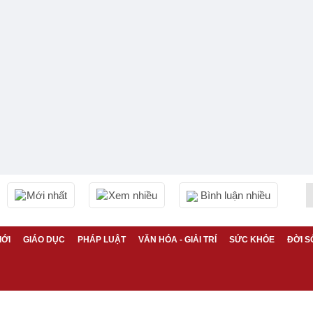
Mới nhất
Xem nhiều
Bình luận nhiều
IỚI
GIÁO DỤC
PHÁP LUẬT
VĂN HÓA - GIẢI TRÍ
SỨC KHỎE
ĐỜI S