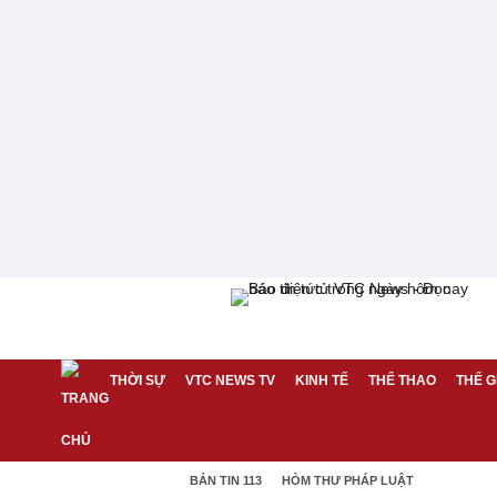
THỜI SỰ
VTC NEWS TV
KINH TẾ
THỂ THAO
THẾ G
BẢN TIN 113
HÒM THƯ PHÁP LUẬT