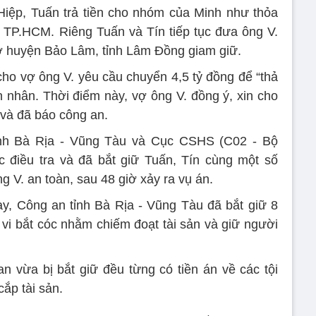
Hiệp, Tuấn trả tiền cho nhóm của Minh như thỏa
 TP.HCM. Riêng Tuấn và Tín tiếp tục đưa ông V.
ở huyện Bảo Lâm, tỉnh Lâm Đồng giam giữ.
cho vợ ông V. yêu cầu chuyển 4,5 tỷ đồng để “thả
n nhân. Thời điểm này, vợ ông V. đồng ý, xin cho
 và đã báo công an.
ỉnh Bà Rịa - Vũng Tàu và Cục CSHS (C02 - Bộ
 điều tra và đã bắt giữ Tuấn, Tín cùng một số
g V. an toàn, sau 48 giờ xảy ra vụ án.
y, Công an tỉnh Bà Rịa - Vũng Tàu đã bắt giữ 8
 vi bắt cóc nhằm chiếm đoạt tài sản và giữ người
an vừa bị bắt giữ đều từng có tiền án về các tội
cắp tài sản.