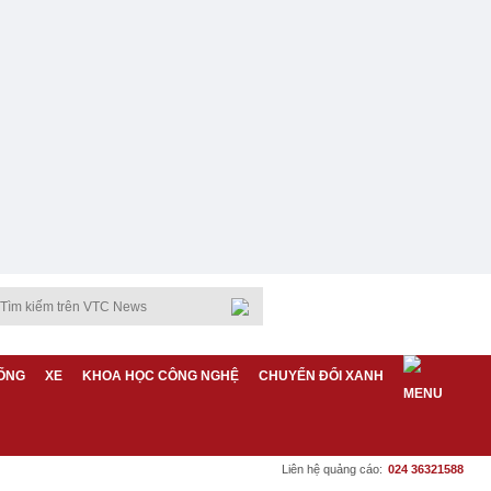
ỐNG
XE
KHOA HỌC CÔNG NGHỆ
CHUYỂN ĐỔI XANH
Liên hệ quảng cáo:
024 36321588