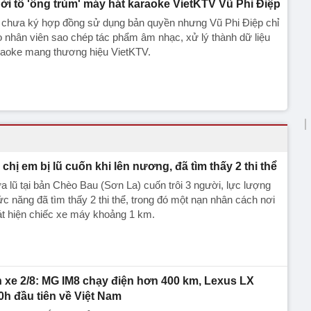
ởi tố 'ông trùm' máy hát karaoke VietKTV Vũ Phi Điệp
 chưa ký hợp đồng sử dụng bản quyền nhưng Vũ Phi Điệp chỉ
 nhân viên sao chép tác phẩm âm nhạc, xử lý thành dữ liệu
raoke mang thương hiệu VietKTV.
 chị em bị lũ cuốn khi lên nương, đã tìm thấy 2 thi thể
 lũ tại bản Chèo Bau (Sơn La) cuốn trôi 3 người, lực lượng
c năng đã tìm thấy 2 thi thể, trong đó một nạn nhân cách nơi
t hiện chiếc xe máy khoảng 1 km.
n xe 2/8: MG IM8 chạy điện hơn 400 km, Lexus LX
0h đầu tiên về Việt Nam