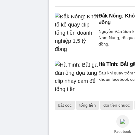
Đắk Nông: Khởi
đồng
Nguyễn Văn Sơn kí
Nam Nung, rồi quay
đồng.
Hà Tĩnh: Bắt g
Sau khi quay trộm 
khoản facebook của
bắt cóc
tống tiền
đòi tiền chuộc
Facebook